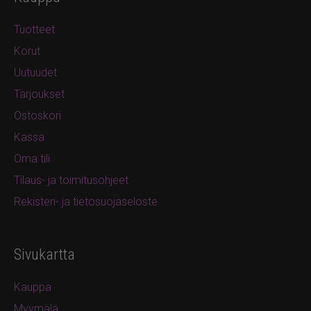
Tuotteet
Korut
Uutuudet
Tarjoukset
Ostoskori
Kassa
Oma tili
Tilaus- ja toimitusohjeet
Rekisteri- ja tietosuojaseloste
Sivukartta
Kauppa
Myymälä