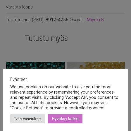
Varasto loppu
Tuotetunnus (SKU):
8912-4256
Osasto:
Miyuki 8
Tutustu myös
Evästeet
We use cookies on our website to give you the most
relevant experience by remembering your preferences
and repeat visits. By clicking “Accept All”, you consent to
the use of ALL the cookies. However, you may visit
"Cookie Settings" to provide a controlled consent.
Hyväksy kaikki
Evästeasetukset
8.92425 – Silver lined
8.92 – Silver lined light gold,