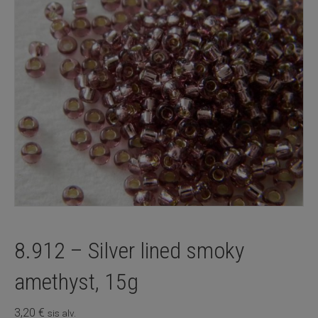
8.912 – Silver lined smoky
amethyst, 15g
3,20
€
sis alv.