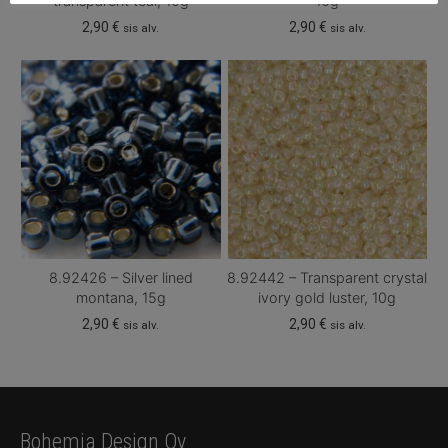
transparent teal, 10g
10g
2,90
€
2,90
€
sis alv.
sis alv.
8.92426 – Silver lined
8.92442 – Transparent crystal
montana, 15g
ivory gold luster, 10g
2,90
€
2,90
€
sis alv.
sis alv.
Bohemia Design Oy