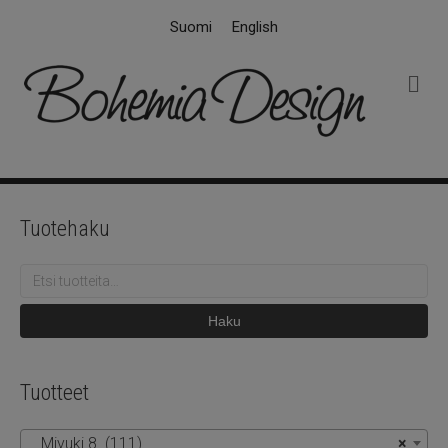
Suomi
English
V
a
l
i
k
k
o
Tuotehaku
Etsi:
Haku
Tuotteet
Miyuki 8 (111)
×