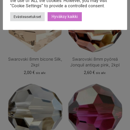
the use of ALL the cookies. However, you may visit
"Cookie Settings" to provide a controlled consent.
Hyväksy kaikki
Evästeasetukset
Swarovski 8mm bicone Silk,
Swarovski 8mm pyöreä
2kpl
Jonquil antique pink, 2kpl
2,00
€
2,60
€
sis alv.
sis alv.