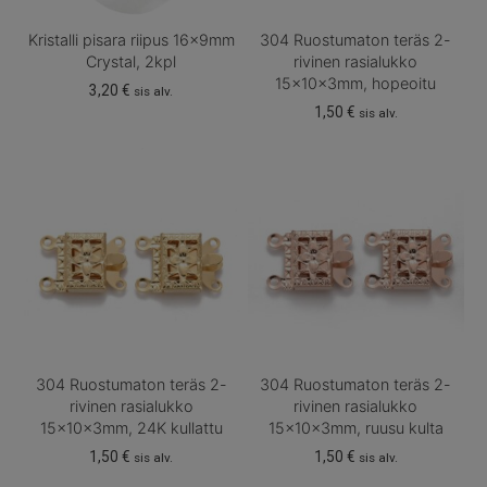
Kristalli pisara riipus 16x9mm
304 Ruostumaton teräs 2-
Crystal, 2kpl
rivinen rasialukko
15x10x3mm, hopeoitu
3,20
€
sis alv.
1,50
€
sis alv.
304 Ruostumaton teräs 2-
304 Ruostumaton teräs 2-
rivinen rasialukko
rivinen rasialukko
15x10x3mm, 24K kullattu
15x10x3mm, ruusu kulta
1,50
€
1,50
€
sis alv.
sis alv.