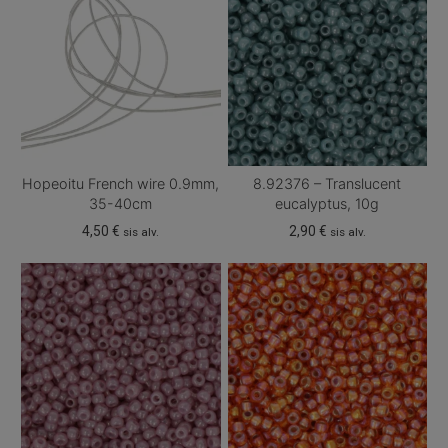
Hopeoitu French wire 0.9mm,
8.92376 – Translucent
35-40cm
eucalyptus, 10g
4,50
€
2,90
€
sis alv.
sis alv.