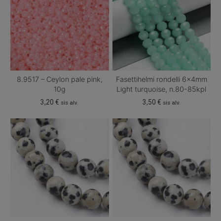
8.9517 – Ceylon pale pink,
Fasettihelmi rondelli 6x4mm
10g
Light turquoise, n.80-85kpl
3,20
€
3,50
€
sis alv.
sis alv.