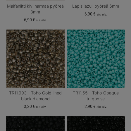
Maifaniitti kivi harmaa pyöreä
Lapis lazuli pyöreä 6mm
8mm
6,90
€
sis alv.
6,90
€
sis alv.
TR11.993 – Toho Gold lined
TR11.55 – Toho Opaque
black diamond
turquoise
3,20
€
2,90
€
sis alv.
sis alv.