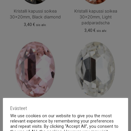
Kristalli kapussi soikea
Kristalli kapussi soikea
30x20mm, Black diamond
30x20mm, Light
padparadscha
3,40
€
sis alv.
3,40
€
sis alv.
Kristalli kapussi soikea
Kristalli kapussi soikea
Evästeet
30x20mm, Light rose
30x20mm, Crystal
We use cookies on our website to give you the most
3,40
€
2,90
€
sis alv.
sis alv.
relevant experience by remembering your preferences
and repeat visits. By clicking “Accept All”, you consent to