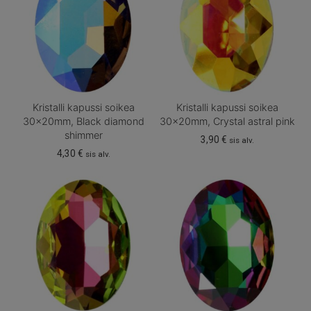
Kristalli kapussi soikea
Kristalli kapussi soikea
30x20mm, Black diamond
30x20mm, Crystal astral pink
shimmer
3,90
€
sis alv.
4,30
€
sis alv.