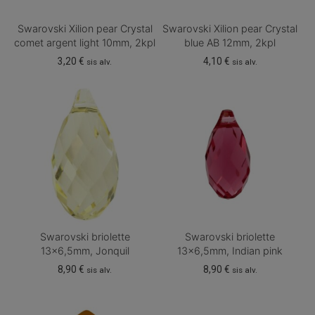
Swarovski Xilion pear Crystal
Swarovski Xilion pear Crystal
comet argent light 10mm, 2kpl
blue AB 12mm, 2kpl
3,20
€
4,10
€
sis alv.
sis alv.
Swarovski briolette
Swarovski briolette
13×6,5mm, Jonquil
13×6,5mm, Indian pink
8,90
€
8,90
€
sis alv.
sis alv.