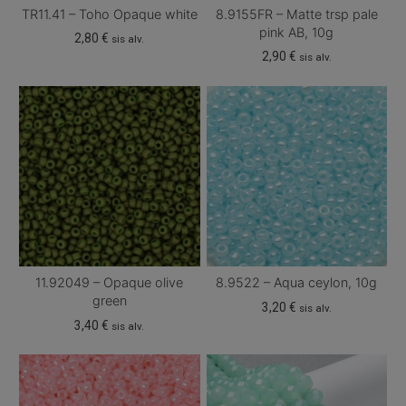
TR11.41 – Toho Opaque white
8.9155FR – Matte trsp pale
pink AB, 10g
2,80
€
sis alv.
2,90
€
sis alv.
11.92049 – Opaque olive
8.9522 – Aqua ceylon, 10g
green
3,20
€
sis alv.
3,40
€
sis alv.