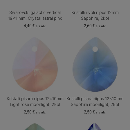
Swarovski galactic vertical
Kristalli rivoli riipus 12mm
19x11mm, Crystal astral pink
Sapphire, 2kpl
4,40
€
2,60
€
sis alv.
sis alv.
Kristalli pisara riipus 12x10mm
Kristalli pisara riipus 12x10mm
Light rose moonlight, 2kpl
Sapphire moonlight, 2kpl
2,50
€
2,50
€
sis alv.
sis alv.