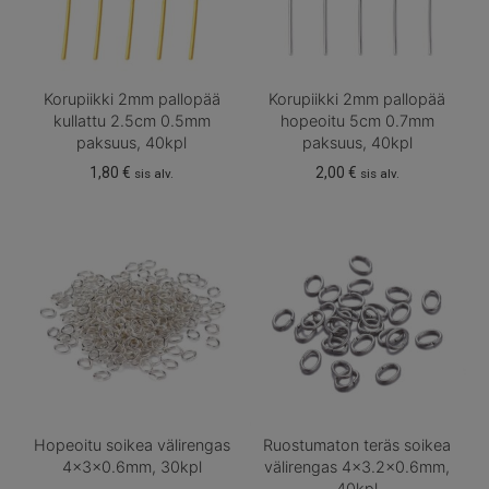
Korupiikki 2mm pallopää
Korupiikki 2mm pallopää
kullattu 2.5cm 0.5mm
hopeoitu 5cm 0.7mm
paksuus, 40kpl
paksuus, 40kpl
1,80
€
2,00
€
sis alv.
sis alv.
Hopeoitu soikea välirengas
Ruostumaton teräs soikea
4x3x0.6mm, 30kpl
välirengas 4×3.2×0.6mm,
40kpl