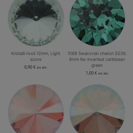
Kristalli rivoli 12mm, Light
1088 Swarovski chaton SS39,
azore
8mm Re-invented caribbean
green
0,90
€
sis alv.
1,00
€
sis alv.