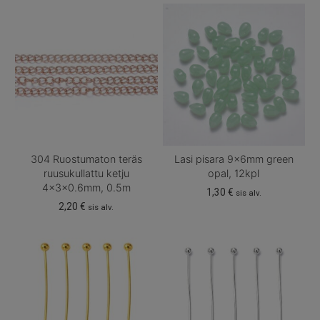
304 Ruostumaton teräs
Lasi pisara 9x6mm green
ruusukullattu ketju
opal, 12kpl
4x3x0.6mm, 0.5m
1,30
€
sis alv.
2,20
€
sis alv.