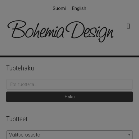
Suomi
English
V
a
l
i
k
k
o
Tuotehaku
Etsi:
Haku
Tuotteet
Valitse osasto