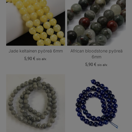
Jade keltainen pyöreä 6mm
African bloodstone pyöreä
6mm
5,90
€
sis alv.
5,90
€
sis alv.