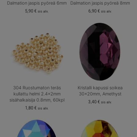
Dalmation jaspis pyöreä 6mm
Dalmation jaspis pyöreä 8mm
5,90
€
6,90
€
sis alv.
sis alv.
304 Ruostumaton teräs
Kristalli kapussi soikea
kullattu helmi 2.4x2mm
30x20mm, Amethyst
sisähalkaisija 0.8mm, 60kpl
3,40
€
sis alv.
1,80
€
sis alv.