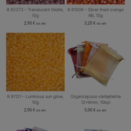
8.92373 – Translucent thistle,
8.91008 – Silver lined orange
10g
AB, 10g
2,90
€
3,20
€
sis alv.
sis alv.
8.91121 – Luminous sun glow,
Organzapussi värilajitelma
10g
12x9mm, 10kpl
2,90
€
3,00
€
sis alv.
sis alv.