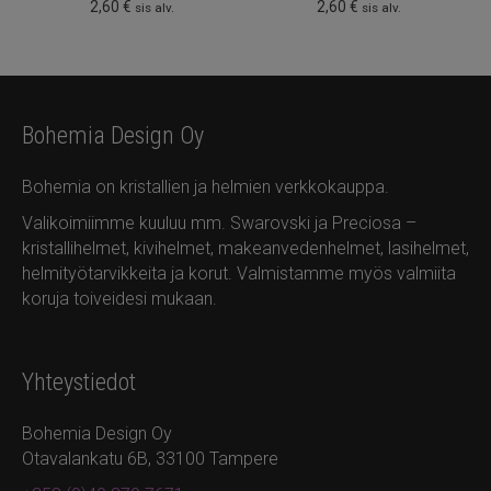
2,60
€
2,60
€
sis alv.
sis alv.
Bohemia Design Oy
Bohemia on kristallien ja helmien verkkokauppa.
Valikoimiimme kuuluu mm. Swarovski ja Preciosa –
kristallihelmet, kivihelmet, makeanvedenhelmet, lasihelmet,
helmityötarvikkeita ja korut. Valmistamme myös valmiita
koruja toiveidesi mukaan.
Yhteystiedot
Bohemia Design Oy
Otavalankatu 6B, 33100 Tampere