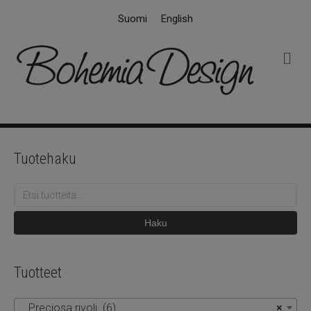
Suomi
English
V
a
l
i
k
k
o
Tuotehaku
Etsi:
Haku
Tuotteet
Preciosa rivoli (6)
×