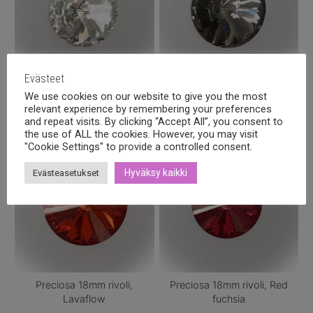
Evästeet
Preciosa 18mm rivoli, Crystal
Preciosa 18mm rivoli, Graphite
We use cookies on our website to give you the most
relevant experience by remembering your preferences
2,30
€
2,60
€
sis alv.
sis alv.
and repeat visits. By clicking “Accept All”, you consent to
the use of ALL the cookies. However, you may visit
"Cookie Settings" to provide a controlled consent.
Hyväksy kaikki
Evästeasetukset
Preciosa 18mm rivoli,
Preciosa 18mm rivoli, Red
Lavaflow
fuchsia