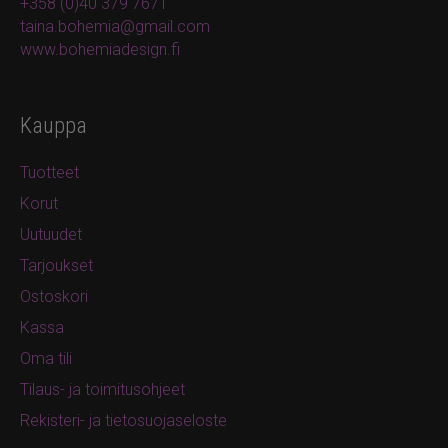
+358 (0)40 379 7671
taina.bohemia@gmail.com
www.bohemiadesign.fi
Kauppa
Tuotteet
Korut
Uutuudet
Tarjoukset
Ostoskori
Kassa
Oma tili
Tilaus- ja toimitusohjeet
Rekisteri- ja tietosuojaseloste