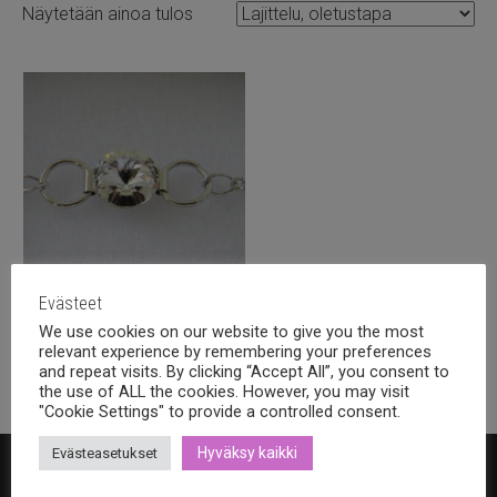
Näytetään ainoa tulos
Evästeet
Swarovski 14mm rivoli
We use cookies on our website to give you the most
rannekoru Kirkas, rodinoitu
relevant experience by remembering your preferences
15,90
€
sis alv.
and repeat visits. By clicking “Accept All”, you consent to
the use of ALL the cookies. However, you may visit
"Cookie Settings" to provide a controlled consent.
Hyväksy kaikki
Evästeasetukset
Bohemia Design Oy