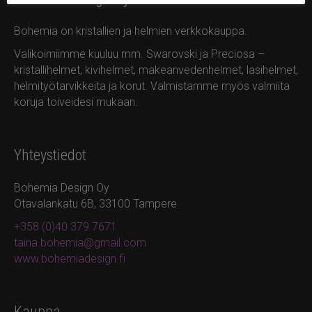
Bohemia on kristallien ja helmien verkkokauppa.
Valikoimiimme kuuluu mm. Swarovski ja Preciosa –
kristallihelmet, kivihelmet, makeanvedenhelmet, lasihelmet,
helmityötarvikkeita ja korut. Valmistamme myös valmiita
koruja toiveidesi mukaan.
Yhteystiedot
Bohemia Design Oy
Otavalankatu 6B, 33100 Tampere
+358 (0)40 379 7671
taina.bohemia@gmail.com
www.bohemiadesign.fi
Kauppa