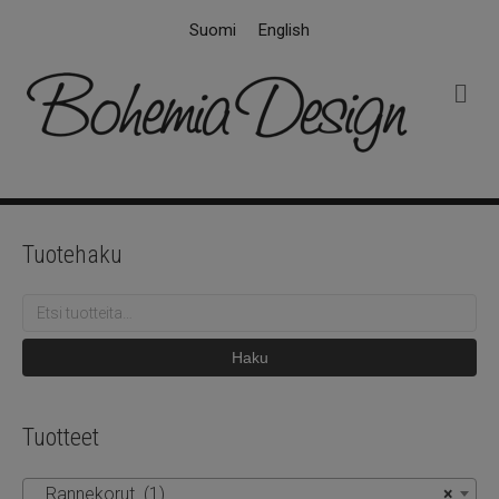
Suomi
English
V
a
l
i
k
k
o
Tuotehaku
Etsi:
Haku
Tuotteet
Rannekorut (1)
×