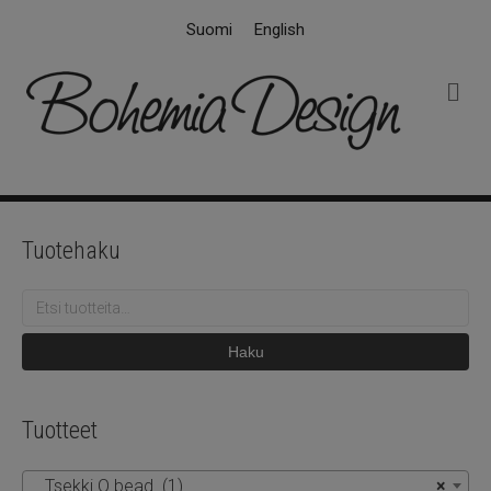
Suomi
English
V
a
l
i
k
k
o
Tuotehaku
Etsi:
Haku
Tuotteet
Tsekki O bead (1)
×