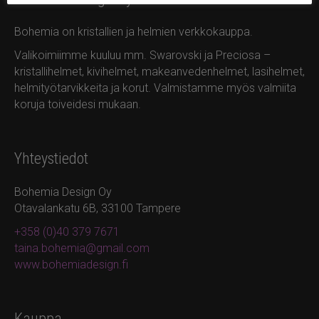
Bohemia on kristallien ja helmien verkkokauppa.
Valikoimiimme kuuluu mm. Swarovski ja Preciosa –
kristallihelmet, kivihelmet, makeanvedenhelmet, lasihelmet,
helmityötarvikkeita ja korut. Valmistamme myös valmiita
koruja toiveidesi mukaan.
Yhteystiedot
Bohemia Design Oy
Otavalankatu 6B, 33100 Tampere
+358 (0)40 379 7671
taina.bohemia@gmail.com
www.bohemiadesign.fi
Kauppa