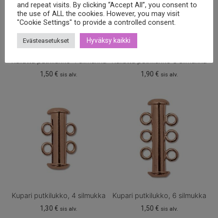
and repeat visits. By clicking “Accept All”, you consent to
the use of ALL the cookies. However, you may visit
"Cookie Settings" to provide a controlled consent.
Hyväksy kaikki
Evästeasetukset
Kullattu putkilukko 4 silmukka
Kullattu putkilukko 8 silmukka
1,50
€
1,90
€
sis alv.
sis alv.
Kupari putkilukko, 4 silmukka
Kupari putkilukko, 6 silmukka
1,30
€
1,50
€
sis alv.
sis alv.