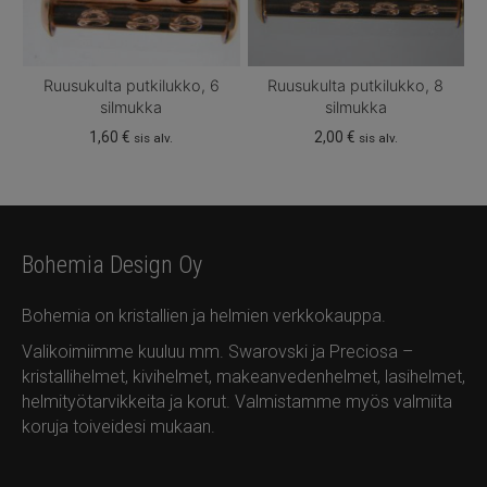
Ruusukulta putkilukko, 6
Ruusukulta putkilukko, 8
silmukka
silmukka
1,60
€
2,00
€
sis alv.
sis alv.
Bohemia Design Oy
Bohemia on kristallien ja helmien verkkokauppa.
Valikoimiimme kuuluu mm. Swarovski ja Preciosa –
kristallihelmet, kivihelmet, makeanvedenhelmet, lasihelmet,
helmityötarvikkeita ja korut. Valmistamme myös valmiita
koruja toiveidesi mukaan.