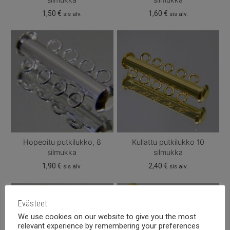
1,50
€
1,60
€
sis alv.
sis alv.
Hopeoitu putkilukko, 8
Kullattu putkilukko 10
silmukka
silmukka
1,90
€
2,40
€
sis alv.
sis alv.
Evästeet
We use cookies on our website to give you the most
relevant experience by remembering your preferences