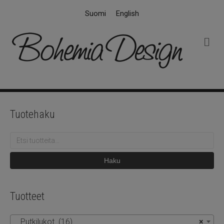
Suomi
English
V
a
l
i
k
k
o
Tuotehaku
Etsi:
Haku
Tuotteet
Putkilukot (16)
×