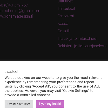
Uutuudet
8 (0)40 379 7671
Tarjoukset
ina.bohemia@gmail.com
Ostoskori
w.bohemiadesign.fi
Kassa
Oma tili
Tilaus- ja toimitusohjeet
Rekisteri- ja tietosuojaseloste
Evästeet
We use cookies on our website to give you the most relevant
experience by remembering your preferences and repeat
visits. By clicking “Accept All”, you consent to the use of ALL
the cookies. However, you may visit "Cookie Settings" to
provide a controlled consent.
Hyväksy kaikki
Evästeasetukset