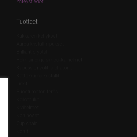
Yhteystiedot
Tuotteet
Kukkaron kehykset
Aurea kristalli riipukset
Brilliant crystal
Helmiäinen ja simpukka helmet
Kapussit, rivolit ja chatonit
Kattokruunu kristallit
Linkit
Ruostumaton teräs
Kellotaulut
Kivihelmet
Korunosat
Cup chain
Korut