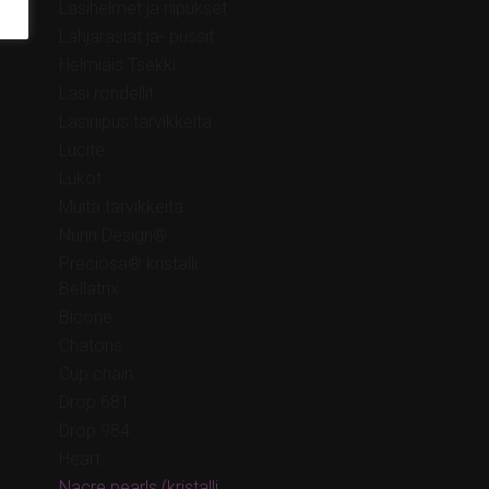
Lasihelmet ja riipukset
Lahjarasiat ja- pussit
Helmiäis Tsekki
Lasi rondellit
Lasiriipus tarvikkeita
Lucite
Lukot
Muita tarvikkeita
Nunn Design®
Preciosa® kristalli
Bellatrix
Bicone
Chatons
Cup chain
Drop 681
Drop 984
Heart
Nacre pearls (kristalli