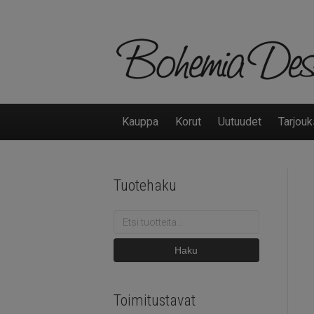
Kauppa
Korut
Uutuudet
Tarjouk
Tuotehaku
Etsi:
Haku
Toimitustavat