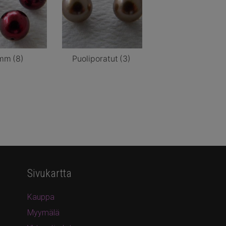
mm
(8)
Puoliporatut
(3)
Sivukartta
Kauppa
Myymälä