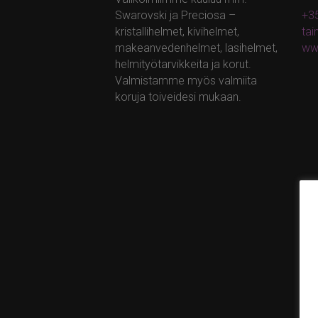
Swarovski ja Preciosa –
+35
kristallihelmet, kivihelmet,
ta
makeanvedenhelmet, lasihelmet,
ww
helmityötarvikkeita ja korut.
Valmistamme myös valmiita
koruja toiveidesi mukaan.