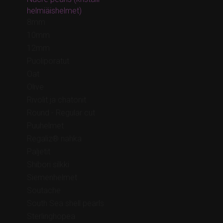
helmiäishelmet)
8mm
10mm
12mm
Puoliporatut
Oat
Olive
Rivolit ja chatonit
Round - Regular cut
Puuhelmet
Regaliz® nahka
Paljetit
Shibori silkki
Siemenhelmet
Soutache
South Sea shell pearls
Sterlinghopea