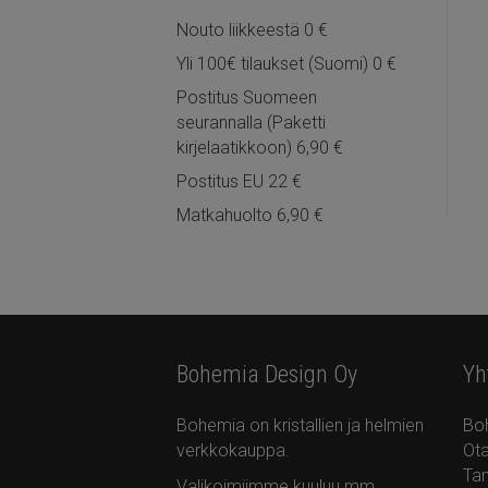
Nouto liikkeestä 0 €
Yli 100€ tilaukset (Suomi) 0 €
Postitus Suomeen
seurannalla (Paketti
kirjelaatikkoon) 6,90 €
Postitus EU 22 €
Matkahuolto 6,90 €
Bohemia Design Oy
Yh
Bohemia on kristallien ja helmien
Bo
verkkokauppa.
Ota
Ta
Valikoimiimme kuuluu mm.