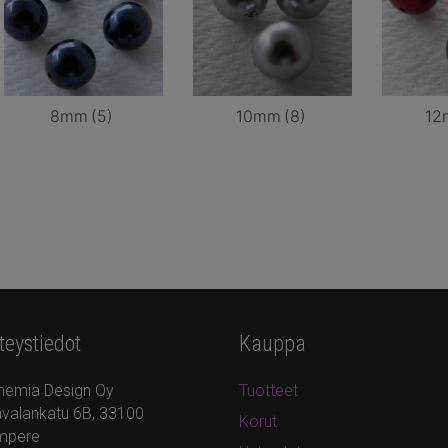
8mm
(5)
10mm
(8)
12
teystiedot
Kauppa
hemia Design Oy
Tuotteet
valankatu 6B, 33100
Korut
mpere