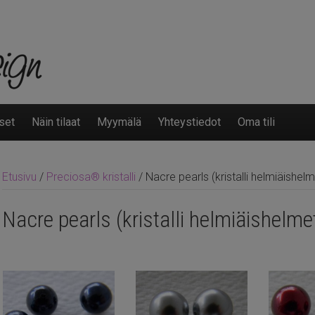
set
Näin tilaat
Myymälä
Yhteystiedot
Oma tili
Etusivu
/
Preciosa® kristalli
/ Nacre pearls (kristalli helmiäishelm
Nacre pearls (kristalli helmiäishelme