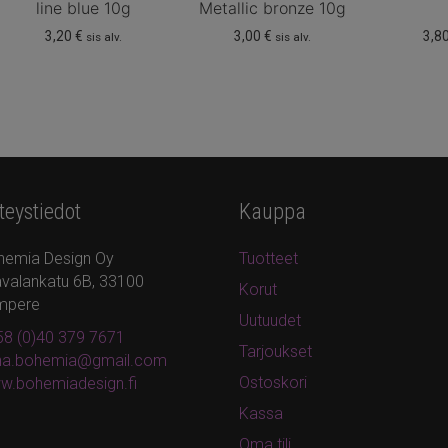
line blue 10g
Metallic bronze 10g
3,20
€
3,00
€
3,8
sis alv.
sis alv.
teystiedot
Kauppa
hemia Design Oy
Tuotteet
valankatu 6B, 33100
Korut
mpere
Uutuudet
8 (0)40 379 7671
Tarjoukset
ina.bohemia@gmail.com
Ostoskori
w.bohemiadesign.fi
Kassa
Oma tili