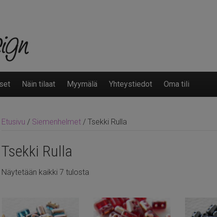
set
Näin tilaat
Myymälä
Yhteystiedot
Oma tili
Etusivu
/
Siemenhelmet
/ Tsekki Rulla
Tsekki Rulla
Näytetään kaikki 7 tulosta