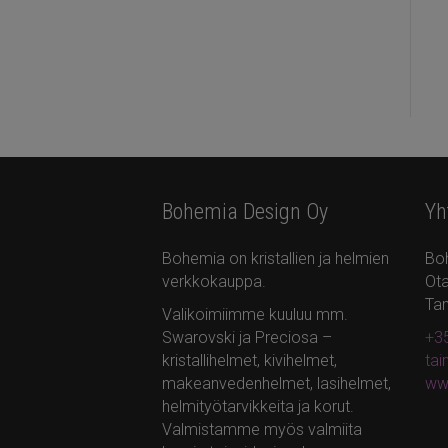
Bohemia Design Oy
Yh
Bohemia on kristallien ja helmien
Bo
verkkokauppa.
Ota
Ta
Valikoimiimme kuuluu mm.
Swarovski ja Preciosa –
+35
kristallihelmet, kivihelmet,
ta
makeanvedenhelmet, lasihelmet,
ww
helmityötarvikkeita ja korut.
Valmistamme myös valmiita