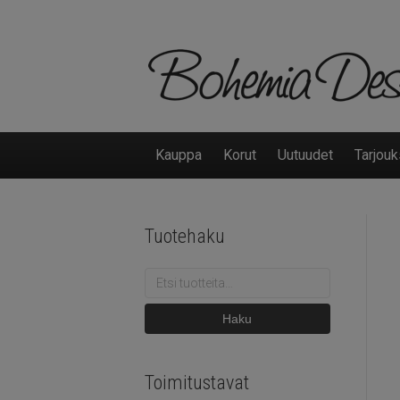
Kauppa
Korut
Uutuudet
Tarjouk
Tuotehaku
Etsi:
Haku
Toimitustavat