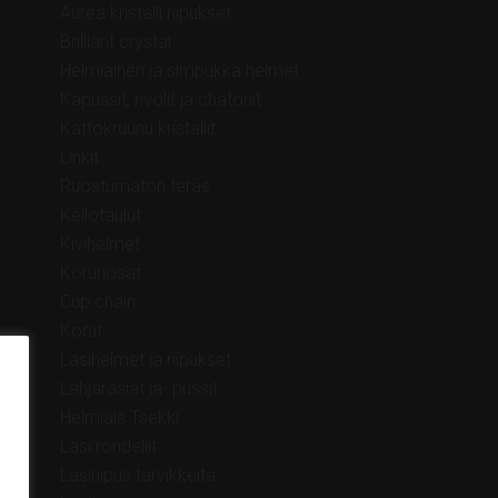
Aurea kristalli riipukset
Brilliant crystal
Helmiäinen ja simpukka helmet
Kapussit, rivolit ja chatonit
Kattokruunu kristallit
Linkit
Ruostumaton teräs
Kellotaulut
Kivihelmet
Korunosat
Cup chain
Korut
Lasihelmet ja riipukset
Lahjarasiat ja- pussit
Helmiäis Tsekki
Lasi rondellit
Lasiriipus tarvikkeita