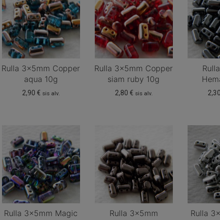
Rulla 3x5mm Copper
Rulla 3x5mm Copper
Rull
aqua 10g
siam ruby 10g
Hema
2,90
€
2,80
€
2,3
sis alv.
sis alv.
Rulla 3x5mm Magic
Rulla 3x5mm
Rulla 3