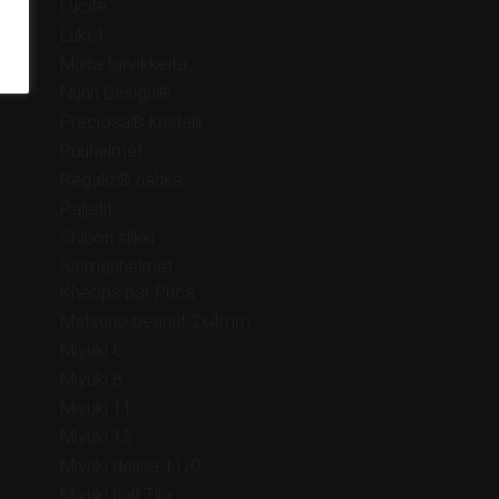
Lucite
Lukot
Muita tarvikkeita
Nunn Design®
Preciosa® kristalli
Puuhelmet
Regaliz® nahka
Paljetit
Shibori silkki
Siemenhelmet
Kheops par Puca
Matsuno peanut 2x4mm
Miyuki 6
Miyuki 8
Miyuki 11
Miyuki 15
Miyuki delica 11/0
Miyuki half Tila