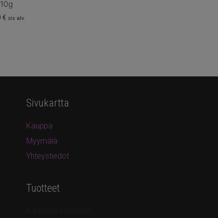
10g
0
€
sis alv.
Sivukartta
Kauppa
Myymälä
Yhteystiedot
Tuotteet
Kukkaron kehykset