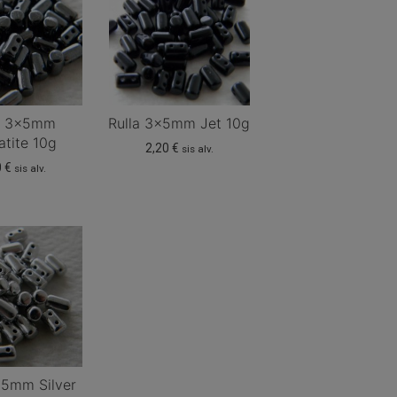
a 3x5mm
Rulla 3x5mm Jet 10g
tite 10g
2,20
€
sis alv.
0
€
sis alv.
x5mm Silver