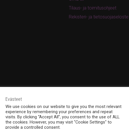
Tilaus- ja toimitusohjeet
Rekisteri- ja tietosuojaseloste
Evästeet
We use cookies on our website to give you the most relevant
experience by remembering your preferences and repeat
visits. By clicking “Accept All”, you consent to the use of ALL
the cookies. However, you may visit "Cookie Settings" to
provide a controlled consent.