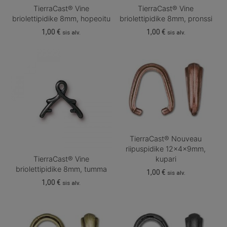
TierraCast® Vine
TierraCast® Vine
briolettipidike 8mm, hopeoitu
briolettipidike 8mm, pronssi
1,00
€
1,00
€
sis alv.
sis alv.
TierraCast® Nouveau
riipuspidike 12x4x9mm,
TierraCast® Vine
kupari
briolettipidike 8mm, tumma
1,00
€
sis alv.
1,00
€
sis alv.