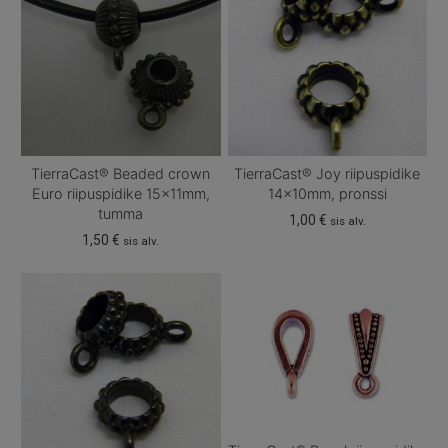
TierraCast® Beaded crown
TierraCast® Joy riipuspidike
Euro riipuspidike 15x11mm,
14x10mm, pronssi
tumma
1,00
€
sis alv.
1,50
€
sis alv.