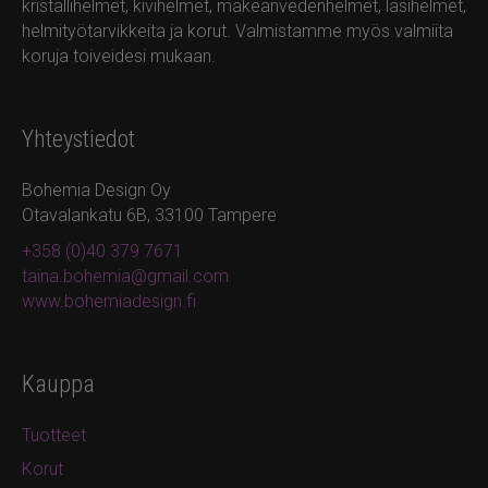
kristallihelmet, kivihelmet, makeanvedenhelmet, lasihelmet,
helmityötarvikkeita ja korut. Valmistamme myös valmiita
koruja toiveidesi mukaan.
Yhteystiedot
Bohemia Design Oy
Otavalankatu 6B, 33100 Tampere
+358 (0)40 379 7671
taina.bohemia@gmail.com
www.bohemiadesign.fi
Kauppa
Tuotteet
Korut