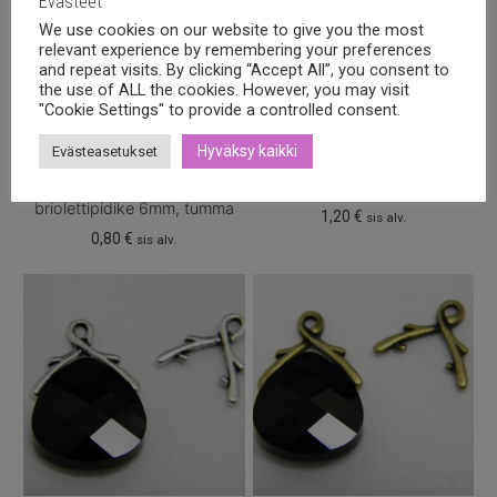
Evästeet
We use cookies on our website to give you the most
relevant experience by remembering your preferences
and repeat visits. By clicking “Accept All”, you consent to
the use of ALL the cookies. However, you may visit
"Cookie Settings" to provide a controlled consent.
TierraCast® Vine
Hyväksy kaikki
Evästeasetukset
briolettipidike 8mm, antiikki
TierraCast® Vine
kulta
briolettipidike 6mm, tumma
1,20
€
sis alv.
0,80
€
sis alv.