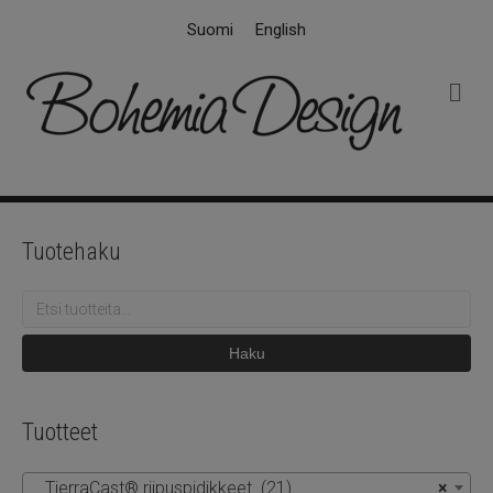
Suomi
English
V
a
l
i
k
k
o
Tuotehaku
Etsi:
Haku
Tuotteet
TierraCast® riipuspidikkeet (21)
×