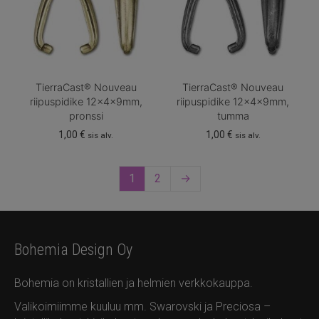
TierraCast® Nouveau
TierraCast® Nouveau
riipuspidike 12x4x9mm,
riipuspidike 12x4x9mm,
pronssi
tumma
1,00
€
1,00
€
sis alv.
sis alv.
1
2
→
Bohemia Design Oy
Bohemia on kristallien ja helmien verkkokauppa.
Valikoimiimme kuuluu mm. Swarovski ja Preciosa –