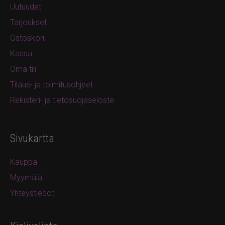
Uutuudet
Tarjoukset
Ostoskori
Kassa
Oma tili
Tilaus- ja toimitusohjeet
Rekisteri- ja tietosuojaseloste
Sivukartta
Kauppa
Myymälä
Yhteystiedot