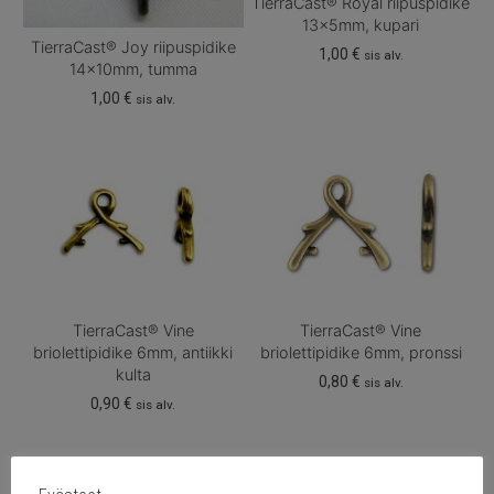
TierraCast® Royal riipuspidike
13x5mm, kupari
TierraCast® Joy riipuspidike
1,00
€
sis alv.
14x10mm, tumma
1,00
€
sis alv.
TierraCast® Vine
TierraCast® Vine
briolettipidike 6mm, antiikki
briolettipidike 6mm, pronssi
kulta
0,80
€
sis alv.
0,90
€
sis alv.