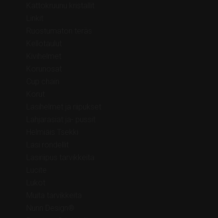
Kattokruunu kristallit
Linkit
Ruostumaton teräs
Kellotaulut
Kivihelmet
Korunosat
Cup chain
Korut
Lasihelmet ja riipukset
Lahjarasiat ja- pussit
Helmiäis Tsekki
Lasi rondellit
Lasiriipus tarvikkeita
Lucite
Lukot
Muita tarvikkeita
Nunn Design®