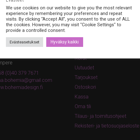
We use cookies on our website to give you the most relevant
experience by remembering your preferences and repeat
visits. By clicking “Accept All”, you consent to the use of ALL
the cookies. However, you may visit "Cookie Settings" to
provide a controlled consent.
teystiedot
Kauppa
Hyväksy kaikki
Evästeasetukset
hemia Design Oy
Tuotteet
valankatu 6B, 33100
Korut
mpere
Uutuudet
8 (0)40 379 7671
Tarjoukset
ina.bohemia@gmail.com
Ostoskori
w.bohemiadesign.fi
Kassa
Oma tili
Tilaus- ja toimitusohjeet
Rekisteri- ja tietosuojaseloste