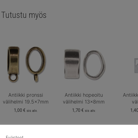
Tutustu myös
Antiikki pronssi
Antiikki hopeoitu
Antiik
välihelmi 19.5x7mm
välihelmi 13x8mm
vä
1,00
€
1,70
€
1,4
sis alv.
sis alv.
Evästeet