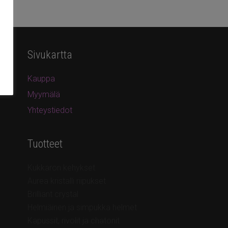
Sivukartta
Kauppa
Myymälä
Yhteystiedot
Tuotteet
Kukkaron kehykset
Aurea kristalli riipukset
Brilliant crystal
Helmiäinen ja simpukka helmet
Kapussit, rivolit ja chatonit