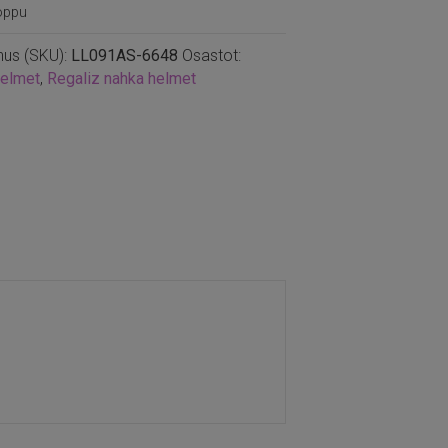
oppu
nus (SKU):
LL091AS-6648
Osastot:
helmet
,
Regaliz nahka helmet