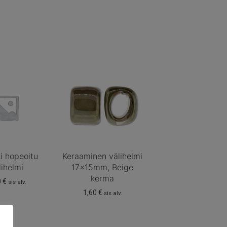
ki hopeoitu
Keraaminen välihelmi
lihelmi
17x15mm, Beige
kerma
0
€
sis alv.
1,60
€
sis alv.