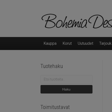
Kauppa
Korut
Uutuudet
Tarjouk
Tuotehaku
Etsi:
Haku
Toimitustavat