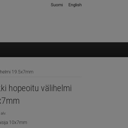
Suomi
English
älihelmi 19.5x7mm
kki hopeoitu välihelmi
5x7mm
 alv.
aisija 10x7mm