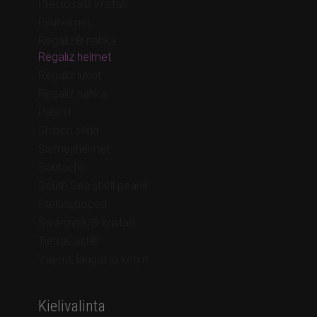
Preciosa® kristalli
Puuhelmet
Regaliz® nahka
Regaliz helmet
Regaliz lukot
Regaliz nahka
Paljetit
Shibori silkki
Siemenhelmet
Soutache
South Sea shell pearls
Sterlinghopea
Swarovski® kristalli
TierraCast®
Vaijerit, langat ja ketjut
Kielivalinta