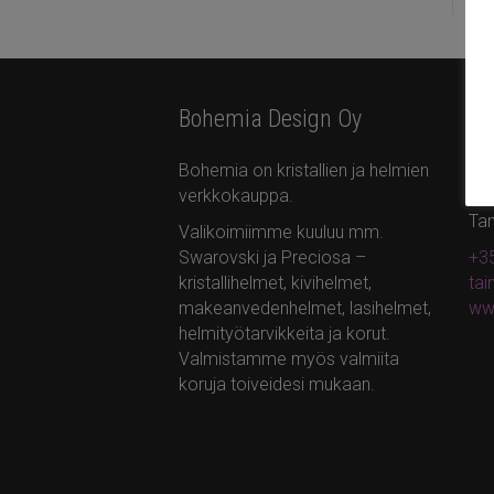
Bohemia Design Oy
Yh
Bohemia on kristallien ja helmien
Bo
verkkokauppa.
Ota
Ta
Valikoimiimme kuuluu mm.
Swarovski ja Preciosa –
+35
kristallihelmet, kivihelmet,
ta
makeanvedenhelmet, lasihelmet,
ww
helmityötarvikkeita ja korut.
Valmistamme myös valmiita
koruja toiveidesi mukaan.