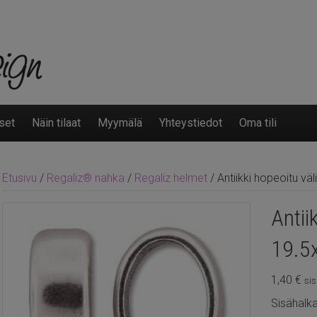
set
Näin tilaat
Myymälä
Yhteystiedot
Oma tili
Etusivu
/
Regaliz® nahka
/
Regaliz helmet
/ Antiikki hopeoitu v
Antii
19.
1,40
€
sis
Sisähalk