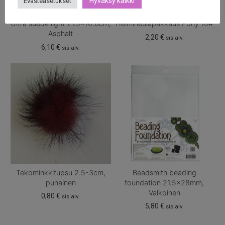
Hyväksy kaikki
Evästeasetukset
Ultra suede light 21.5×10.8cm,
Helmineulapakkaus Pony 10#
Asphalt
2,20
€
sis alv.
6,10
€
sis alv.
Tekominkkitupsu 2.5-3cm,
Beadsmith beading
punainen
foundation 21.5x28mm,
Valkoinen
0,80
€
sis alv.
5,80
€
sis alv.