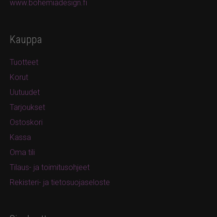
www.bohemiadesign.fi
Kauppa
Tuotteet
Korut
Uutuudet
Tarjoukset
Ostoskori
Kassa
Oma tili
Tilaus- ja toimitusohjeet
Rekisteri- ja tietosuojaseloste