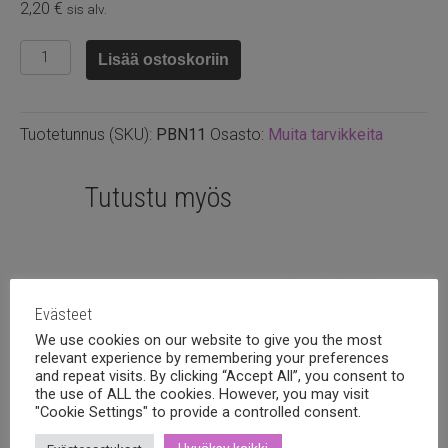
2,20
€
sis alv.
Helmineulapakkaus
Lisää ostoskoriin
Pony
11#
määrä
Tuotetunnus (SKU):
PBN11
Osasto:
Muita tarvikkeita
Tutustu myös
Evästeet
We use cookies on our website to give you the most
relevant experience by remembering your preferences
and repeat visits. By clicking “Accept All”, you consent to
the use of ALL the cookies. However, you may visit
"Cookie Settings" to provide a controlled consent.