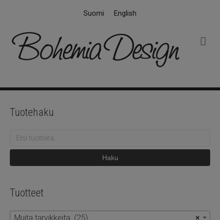
Suomi
English
V
a
l
i
k
k
o
Tuotehaku
Etsi:
Haku
Tuotteet
Muita tarvikkeita (25)
×