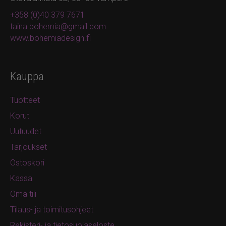
+358 (0)40 379 7671
taina.bohemia@gmail.com
www.bohemiadesign.fi
Kauppa
Tuotteet
Korut
Uutuudet
Tarjoukset
Ostoskori
Kassa
Oma tili
Tilaus- ja toimitusohjeet
Rekisteri- ja tietosuojaseloste