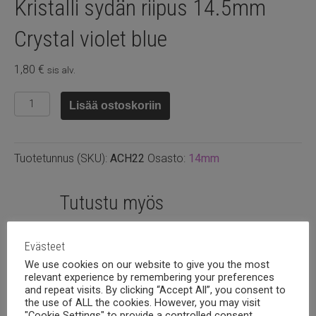
Kristalli sydän riipus 14.5mm
Crystal violet blue
1,80
€
sis alv.
Kristalli
Lisää ostoskoriin
sydän
riipus
14.5mm
Tuotetunnus (SKU):
ACH22
Osasto:
14mm
Crystal
violet
blue
Tutustu myös
määrä
Evästeet
We use cookies on our website to give you the most
relevant experience by remembering your preferences
and repeat visits. By clicking “Accept All”, you consent to
the use of ALL the cookies. However, you may visit
"Cookie Settings" to provide a controlled consent.