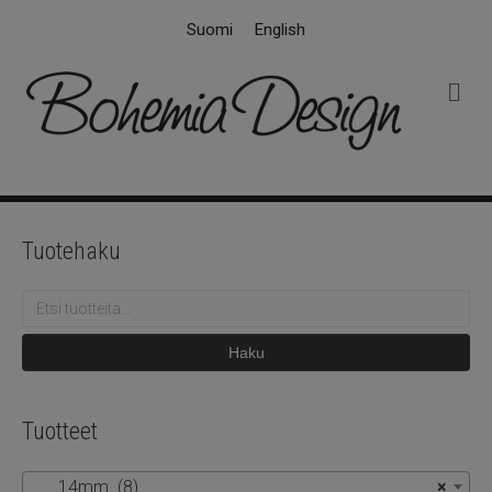
Suomi
English
V
a
l
i
k
k
o
Tuotehaku
Etsi:
Haku
Tuotteet
14mm (8)
×