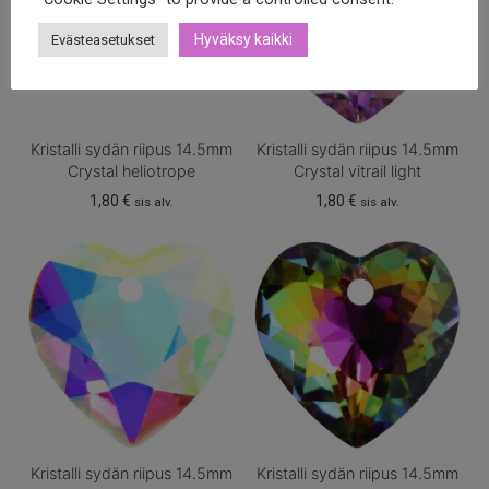
Hyväksy kaikki
Evästeasetukset
Kristalli sydän riipus 14.5mm
Kristalli sydän riipus 14.5mm
Crystal heliotrope
Crystal vitrail light
1,80
€
1,80
€
sis alv.
sis alv.
Kristalli sydän riipus 14.5mm
Kristalli sydän riipus 14.5mm