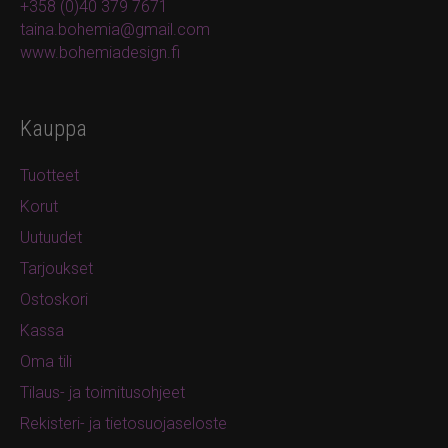
+358 (0)40 379 7671
taina.bohemia@gmail.com
www.bohemiadesign.fi
Kauppa
Tuotteet
Korut
Uutuudet
Tarjoukset
Ostoskori
Kassa
Oma tili
Tilaus- ja toimitusohjeet
Rekisteri- ja tietosuojaseloste