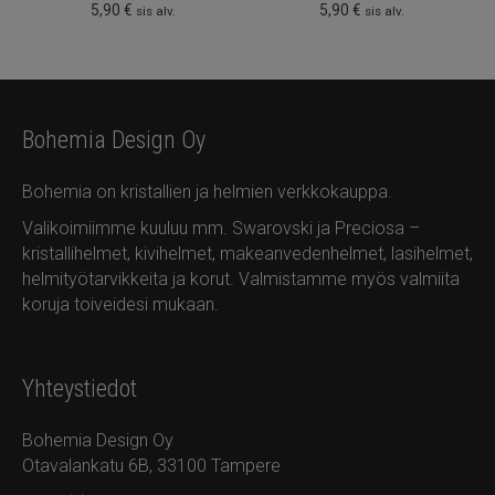
5,90
€
5,90
€
sis alv.
sis alv.
Bohemia Design Oy
Bohemia on kristallien ja helmien verkkokauppa.
Valikoimiimme kuuluu mm. Swarovski ja Preciosa –
kristallihelmet, kivihelmet, makeanvedenhelmet, lasihelmet,
helmityötarvikkeita ja korut. Valmistamme myös valmiita
koruja toiveidesi mukaan.
Yhteystiedot
Bohemia Design Oy
Otavalankatu 6B, 33100 Tampere