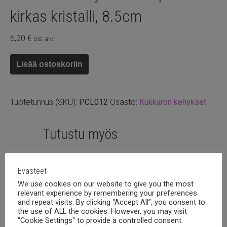
kirkas kristalli, 8.5cm
6,20
€
sis alv.
Kukkaron
Lisää ostoskoriin
kehys
antiikki
pronssi
Tuotetunnus (SKU):
PCL012
Osasto:
Kukkaron kehykset
kirkas
kristalli,
8.5cm
Tutustu myös
määrä
Evästeet
We use cookies on our website to give you the most
relevant experience by remembering your preferences
and repeat visits. By clicking “Accept All”, you consent to
the use of ALL the cookies. However, you may visit
"Cookie Settings" to provide a controlled consent.