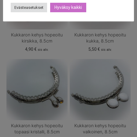
Hyväksy kaikki
Evästeasetukset
Kukkaron kehys hopeoitu
Kukkaron kehys hopeoitu
kirsikka, 8.5cm
kukka, 8.5cm
4,90
€
5,50
€
sis alv.
sis alv.
Kukkaron kehys hopeoitu
Kukkaron kehys hopeoitu
topaasi kristalli, 8.5cm
valkoinen, 8.5cm