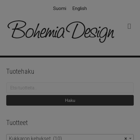
Suomi
English
V
a
l
i
k
k
o
Tuotehaku
Etsi:
Haku
Tuotteet
Kukkaron kehykset (10)
×