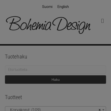
Suomi
English
V
a
l
i
k
k
o
Tuotehaku
Etsi:
Haku
Tuotteet
Korvakorut (109)
×