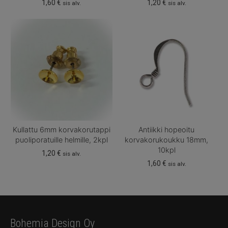
1,60
€
1,20
€
sis alv.
sis alv.
Kullattu 6mm korvakorutappi
Antiikki hopeoitu
puoliporatuille helmille, 2kpl
korvakorukoukku 18mm,
10kpl
1,20
€
sis alv.
1,60
€
sis alv.
Bohemia Design Oy