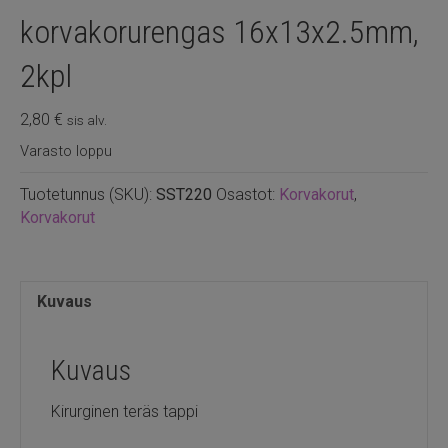
korvakorurengas 16x13x2.5mm,
2kpl
2,80
€
sis alv.
Varasto loppu
Tuotetunnus (SKU):
SST220
Osastot:
Korvakorut
,
Korvakorut
Kuvaus
Kuvaus
Kirurginen teräs tappi