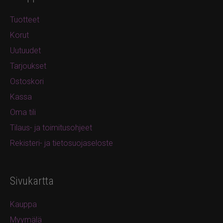
Tuotteet
Korut
Uutuudet
Tarjoukset
Ostoskori
Kassa
Oma tili
Tilaus- ja toimitusohjeet
Rekisteri- ja tietosuojaseloste
Sivukartta
Kauppa
Myymälä