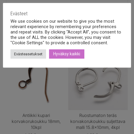
Evästeet
We use cookies on our website to give you the most
Tutustu myös
relevant experience by remembering your preferences
and repeat visits. By clicking “Accept All”, you consent to
the use of ALL the cookies. However, you may visit
"Cookie Settings" to provide a controlled consent.
Hyväksy kaikki
Evästeasetukset
Antiikki kupari
Ruostumaton teräs
korvakorukoukku 18mm,
korvakorukoukku suljettava
10kpl
malli 15.8x10mm, 4kpl