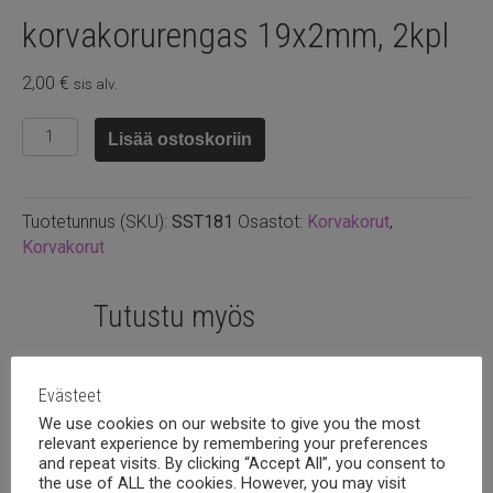
korvakorurengas 19x2mm, 2kpl
2,00
€
sis alv.
Kullattu
Lisää ostoskoriin
ruostumaton
teräs
korvakorurengas
Tuotetunnus (SKU):
SST181
Osastot:
Korvakorut
,
19x2mm,
Korvakorut
2kpl
määrä
Tutustu myös
Evästeet
We use cookies on our website to give you the most
relevant experience by remembering your preferences
and repeat visits. By clicking “Accept All”, you consent to
the use of ALL the cookies. However, you may visit