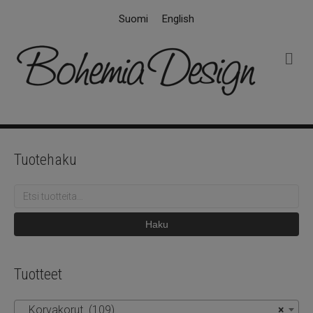
Suomi
English
V
a
l
i
k
k
o
Tuotehaku
Etsi:
Haku
Tuotteet
Korvakorut (109)
×