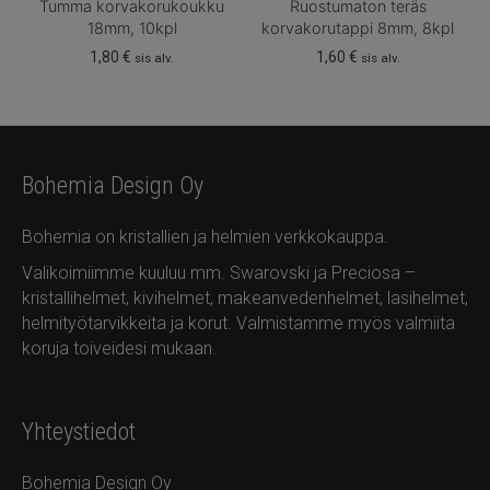
Tumma korvakorukoukku
Ruostumaton teräs
18mm, 10kpl
korvakorutappi 8mm, 8kpl
1,80
€
1,60
€
sis alv.
sis alv.
Bohemia Design Oy
Bohemia on kristallien ja helmien verkkokauppa.
Valikoimiimme kuuluu mm. Swarovski ja Preciosa –
kristallihelmet, kivihelmet, makeanvedenhelmet, lasihelmet,
helmityötarvikkeita ja korut. Valmistamme myös valmiita
koruja toiveidesi mukaan.
Yhteystiedot
Bohemia Design Oy