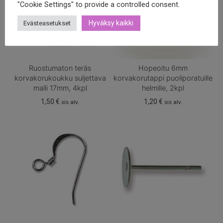
"Cookie Settings" to provide a controlled consent.
Hyväksy kaikki
Evästeasetukset
Ruostumaton teräs
Hopeoitu 6mm
korvakorukoukku suljettava
korvakorutappi puoliporatuille
malli 17mm, 4kpl
helmille, 2kpl
1,50
€
1,20
€
sis alv.
sis alv.