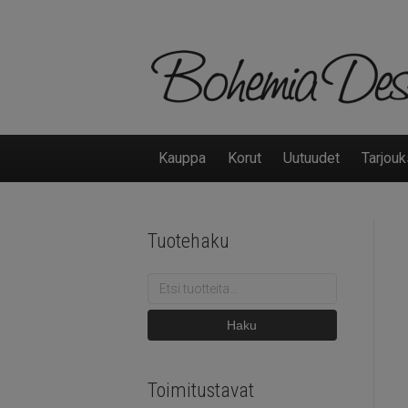
Kauppa
Korut
Uutuudet
Tarjouk
Tuotehaku
Etsi:
Haku
Toimitustavat