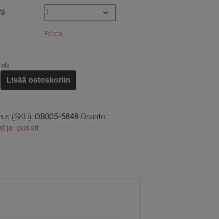
2,80 €
rä
Poista
 alv.
pussi
Lisää ostoskoriin
m
nus (SKU):
OB005-5848
Osasto:
at ja- pussit