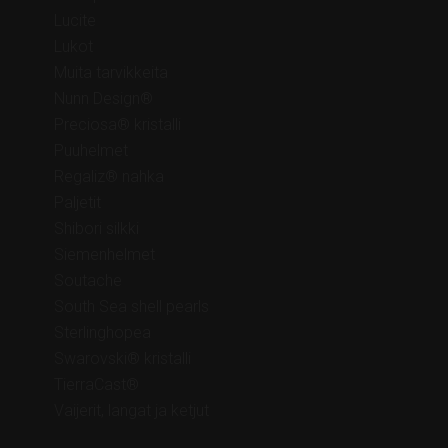
Lucite
Lukot
Muita tarvikkeita
Nunn Design®
Preciosa® kristalli
Puuhelmet
Regaliz® nahka
Paljetit
Shibori silkki
Siemenhelmet
Soutache
South Sea shell pearls
Sterlinghopea
Swarovski® kristalli
TierraCast®
Vaijerit, langat ja ketjut