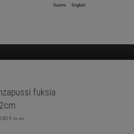
Suomi
English
nzapussi fuksia
12cm
Hintaluokka:
2,80
€
sis alv.
0,30 €
-