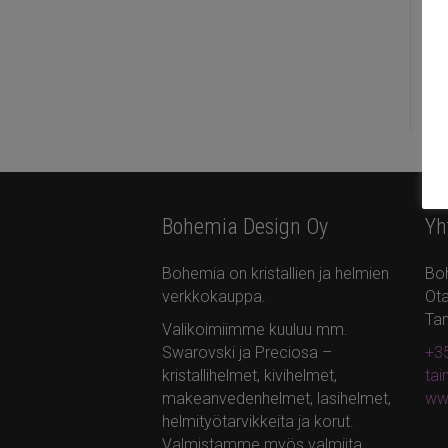
Bohemia Design Oy
Yh
Bohemia on kristallien ja helmien
Bo
verkkokauppa.
Ota
Ta
Valikoimiimme kuuluu mm.
Swarovski ja Preciosa –
+35
kristallihelmet, kivihelmet,
ta
makeanvedenhelmet, lasihelmet,
ww
helmityötarvikkeita ja korut.
Valmistamme myös valmiita