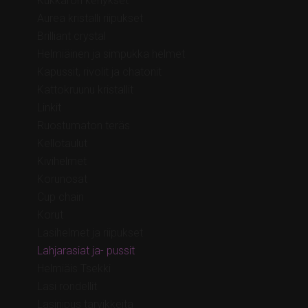
Kukkaron kehykset
Aurea kristalli riipukset
Brilliant crystal
Helmiäinen ja simpukka helmet
Kapussit, rivolit ja chatonit
Kattokruunu kristallit
Linkit
Ruostumaton teräs
Kellotaulut
Kivihelmet
Korunosat
Cup chain
Korut
Lasihelmet ja riipukset
Lahjarasiat ja- pussit
Helmiäis Tsekki
Lasi rondellit
Lasiriipus tarvikkeita