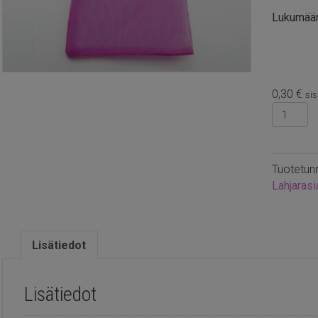
Lukumää
0,30
€
sis
Organza
fuksia
10x12c
määrä
Tuotetun
Lahjarasi
Lisätiedot
Lisätiedot