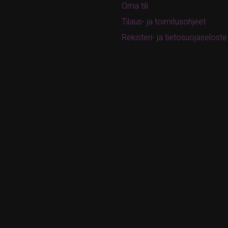
Oma tili
Tilaus- ja toimitusohjeet
Rekisteri- ja tietosuojaseloste