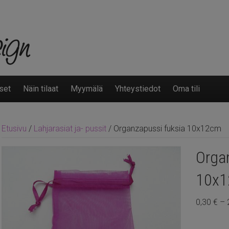
set
Näin tilaat
Myymälä
Yhteystiedot
Oma tili
Etusivu
/
Lahjarasiat ja- pussit
/ Organzapussi fuksia 10x12cm
Orga
10x
0,30
€
–