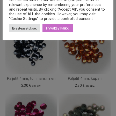
Tutustu myös
relevant experience by remembering your preferences
and repeat visits. By clicking “Accept All”, you consent to
the use of ALL the cookies. However, you may visit
"Cookie Settings" to provide a controlled consent.
Hyväksy kaikki
Evästeasetukset
Paljetit 4mm, tummansininen
Paljetit 4mm, kupari
2,30
€
2,30
€
sis alv.
sis alv.