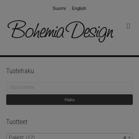
Suomi
English
V
a
l
i
k
k
o
Tuotehaku
Etsi:
Haku
Tuotteet
Paljetit (12)
×