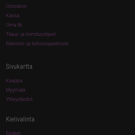
Ostoskori
Kassa
Oma tili
Tilaus- ja toimitusohjeet
Rekisteri- ja tietosuojaseloste
Sivukartta
Kauppa
Myymälä
Yhteystiedot
Kielivalinta
English