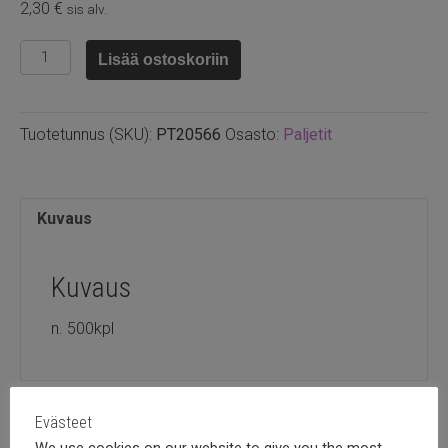
2,30
€
sis alv.
Paljetit
Lisää ostoskoriin
4mm,
teräs
määrä
Tuotetunnus (SKU):
PT20566
Osasto:
Paljetit
Kuvaus
Kuvaus
n. 500kpl
Evästeet
We use cookies on our website to give you the most