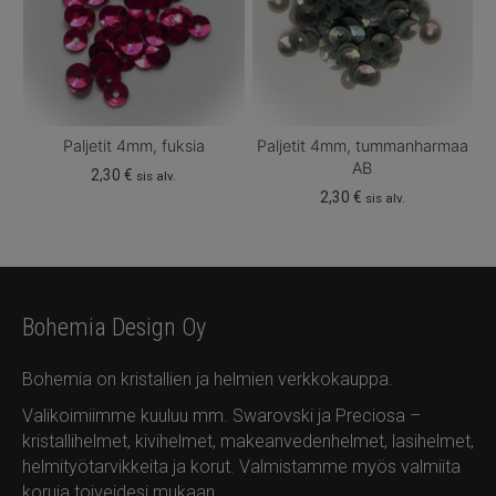
Paljetit 4mm, fuksia
Paljetit 4mm, tummanharmaa
AB
2,30
€
sis alv.
2,30
€
sis alv.
Bohemia Design Oy
Bohemia on kristallien ja helmien verkkokauppa.
Valikoimiimme kuuluu mm. Swarovski ja Preciosa –
kristallihelmet, kivihelmet, makeanvedenhelmet, lasihelmet,
helmityötarvikkeita ja korut. Valmistamme myös valmiita
koruja toiveidesi mukaan.