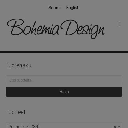
Suomi
English
V
a
l
i
k
k
o
Tuotehaku
Etsi:
Haku
Tuotteet
Puuhelmet (34)
×