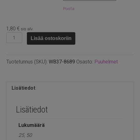
Poista
1,80
€
sis alv.
Puuhelmi
Lisää ostoskoriin
pyöreä
10mm
persikka
Tuotetunnus (SKU):
WB37-8689
Osasto:
Puuhelmet
määrä
Lisätiedot
Lisätiedot
Lukumäärä
25, 50