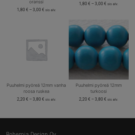
oranssi
Hintaluokka:
1,80
€
–
3,00
€
sis alv.
1,80 €
Hintaluokka:
1,80
€
–
3,00
€
sis alv.
Tällä
-
1,80 €
Tällä
tuotteella
3,00 €
-
tuotteella
on
3,00 €
on
useampi
useampi
muunnelma.
muunnelma.
Voit
Voit
tehdä
tehdä
valinnat
valinnat
tuotteen
tuotteen
sivulla.
sivulla.
Puuhelmi pyöreä 12mm vanha
Puuhelmi pyöreä 12mm
roosa ruskea
turkoosi
Hintaluokka:
Hintaluokka:
2,20
€
–
3,80
€
2,20
€
–
3,80
€
sis alv.
sis alv.
2,20 €
2,20 €
Tällä
Tällä
-
-
tuotteella
tuotteella
3,80 €
3,80 €
on
on
useampi
useampi
Bohemia Design Oy