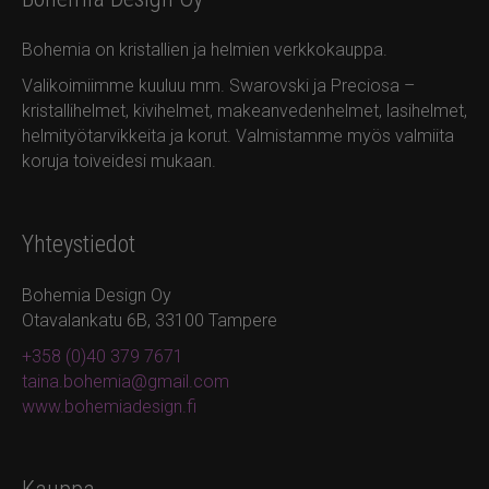
muunnelma.
muunnelma.
Voit
Voit
Bohemia on kristallien ja helmien verkkokauppa.
tehdä
tehdä
valinnat
valinnat
Valikoimiimme kuuluu mm. Swarovski ja Preciosa –
tuotteen
tuotteen
kristallihelmet, kivihelmet, makeanvedenhelmet, lasihelmet,
sivulla.
sivulla.
helmityötarvikkeita ja korut. Valmistamme myös valmiita
koruja toiveidesi mukaan.
Yhteystiedot
Bohemia Design Oy
Otavalankatu 6B, 33100 Tampere
+358 (0)40 379 7671
taina.bohemia@gmail.com
www.bohemiadesign.fi