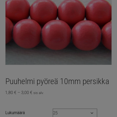
Puuhelmi pyöreä 10mm persikka
Hintaluokka:
1,80
€
–
3,00
€
sis alv.
1,80 €
-
3,00 €
Lukumäärä