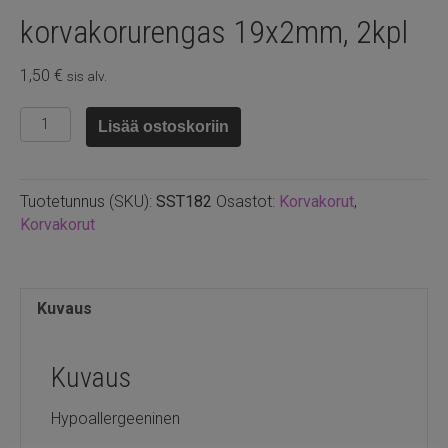
korvakorurengas 19x2mm, 2kpl
1,50
€
sis alv.
Ruostumaton
Lisää ostoskoriin
teräs
korvakorurengas
19x2mm,
Tuotetunnus (SKU):
SST182
Osastot:
Korvakorut
,
2kpl
Korvakorut
määrä
Kuvaus
Kuvaus
Hypoallergeeninen