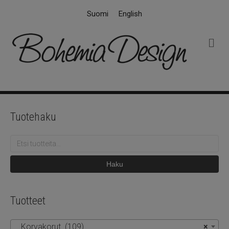
Suomi
English
V
a
l
i
k
k
o
Tuotehaku
Etsi:
Haku
Tuotteet
Korvakorut (109)
×