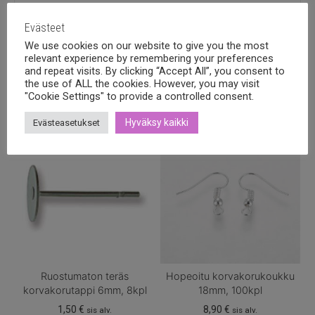
Evästeet
We use cookies on our website to give you the most
relevant experience by remembering your preferences
Tutustu myös
and repeat visits. By clicking “Accept All”, you consent to
the use of ALL the cookies. However, you may visit
"Cookie Settings" to provide a controlled consent.
Hyväksy kaikki
Evästeasetukset
Ruostumaton teräs
Hopeoitu korvakorukoukku
korvakorutappi 6mm, 8kpl
18mm, 100kpl
1,50
€
8,90
€
sis alv.
sis alv.