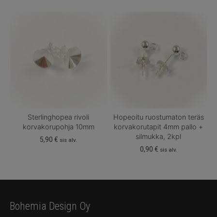
Sterlinghopea rivoli
Hopeoitu ruostumaton teräs
korvakorupohja 10mm
korvakorutapit 4mm pallo +
silmukka, 2kpl
5,90
€
sis alv.
0,90
€
sis alv.
Bohemia Design Oy