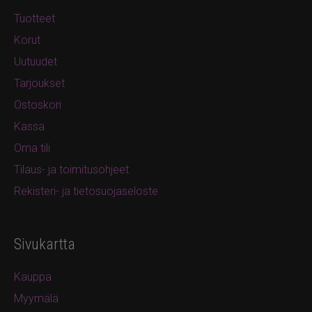
Tuotteet
Korut
Uutuudet
Tarjoukset
Ostoskori
Kassa
Oma tili
Tilaus- ja toimitusohjeet
Rekisteri- ja tietosuojaseloste
Sivukartta
Kauppa
Myymälä