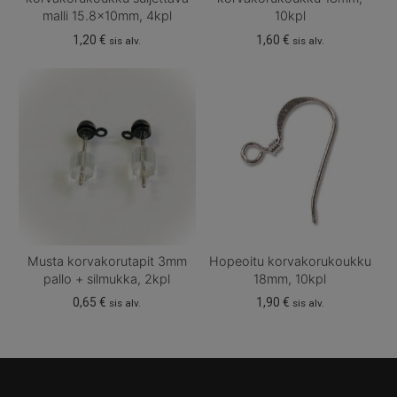
malli 15.8x10mm, 4kpl
10kpl
1,20
€
1,60
€
sis alv.
sis alv.
Musta korvakorutapit 3mm
Hopeoitu korvakorukoukku
pallo + silmukka, 2kpl
18mm, 10kpl
0,65
€
1,90
€
sis alv.
sis alv.