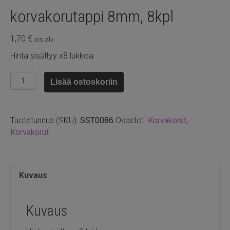
korvakorutappi 8mm, 8kpl
1,70
€
sis alv.
Hinta sisältyy x8 lukkoa
Ruostumaton
Lisää ostoskoriin
teräs
kullattu
korvakorutappi
Tuotetunnus (SKU):
SST0086
Osastot:
Korvakorut
,
8mm,
Korvakorut
8kpl
määrä
Kuvaus
Kuvaus