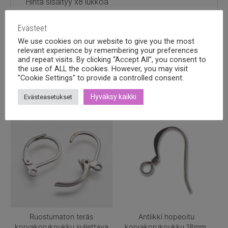
Hinta sisältyy x8 lukkoa
Evästeet
We use cookies on our website to give you the most
relevant experience by remembering your preferences
and repeat visits. By clicking “Accept All”, you consent to
Tutustu myös
the use of ALL the cookies. However, you may visit
"Cookie Settings" to provide a controlled consent.
Hyväksy kaikki
Evästeasetukset
Ruostumaton teräs
Antiikki hopeoitu
korvakorukoukku suljettava
korvakorukoukku 18mm,