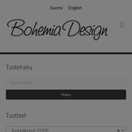
Suomi
English
V
a
l
i
k
k
o
Tuotehaku
Etsi:
Haku
Tuotteet
Korvakorut (109)
×