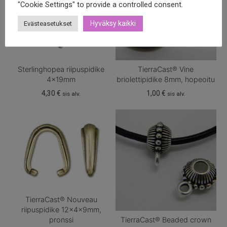
"Cookie Settings" to provide a controlled consent.
Hyväksy kaikki
Evästeasetukset
Sterlinghopea riipuspidike
TierraCast® Vine
4x19mm
briolettipidike 8mm, hopeoitu
4,30
€
1,00
€
sis alv.
sis alv.
TierraCast® Nouveau
riipuspidike 12x4x9mm,
TierraCast® Beaded crown
pronssi