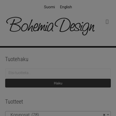
Suomi
English
V
a
l
i
k
k
o
Tuotehaku
Etsi:
Haku
Tuotteet
Korunosat (78)
×