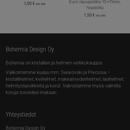
Euro riipuspidike 15x11mm,
1,00
€
sis alv.
hopeoitu
1,50
€
sis alv.
Bohemia Design Oy
Bohemia on kristallien ja helmien verkkokauppa.
Valikoimiimme kuuluu mm. Swarovski ja Preciosa –
kristallihelmet, kivihelmet, makeanvedenhelmet, lasihelmet,
helmityötarvikkeita ja korut. Valmistamme myös valmiita
koruja toiveidesi mukaan.
Yhteystiedot
Bohemia Design Oy