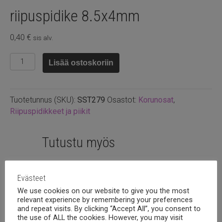
riipuspidike 8.5x4mm
0,40
€
sis alv.
Ruostumaton
Lisää ostoskoriin
teräs
kullattu
riipuspidike
Tuotetunnus (SKU):
SST279
Osastot:
Korunosat
,
8.5x4mm
Riipuspidikkeet ja piikit
määrä
Tutustu myös
Evästeet
We use cookies on our website to give you the most
relevant experience by remembering your preferences
and repeat visits. By clicking “Accept All”, you consent to
the use of ALL the cookies. However, you may visit