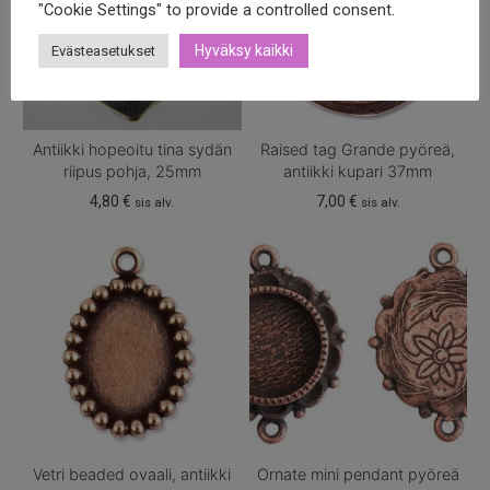
"Cookie Settings" to provide a controlled consent.
Hyväksy kaikki
Evästeasetukset
Antiikki hopeoitu tina sydän
Raised tag Grande pyöreä,
riipus pohja, 25mm
antiikki kupari 37mm
4,80
€
7,00
€
sis alv.
sis alv.
Vetri beaded ovaali, antiikki
Ornate mini pendant pyöreä