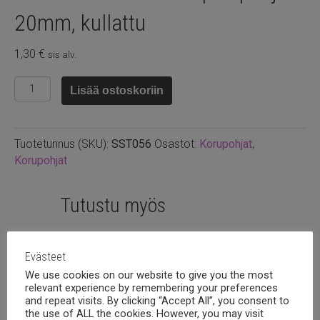
20mm, kullattu
1,30
€
sis alv.
Ruostumaton
Lisää ostoskoriin
teräs
riipus
pohja
Tuotetunnus (SKU):
SST056
Osastot:
Korupohjat
,
20mm,
Korupohjat
kullattu
määrä
Tutustu myös
Evästeet
We use cookies on our website to give you the most
relevant experience by remembering your preferences
and repeat visits. By clicking “Accept All”, you consent to
the use of ALL the cookies. However, you may visit