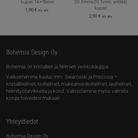
kupari 14x10mm
20.5mmx20.5mm, antiikki
kupari
1,90
€
sis alv.
2,90
€
sis alv.
Bohemia Design Oy
Bohemia on kristallien ja helmien verkkokauppa.
Valikoimiimme kuuluu mm. Swarovski ja Preciosa –
kristallihelmet, kivihelmet, makeanvedenhelmet, lasihelmet,
helmityötarvikkeita ja korut. Valmistamme myös valmiita
koruja toiveidesi mukaan.
Yhteystiedot
Bohemia Design Oy