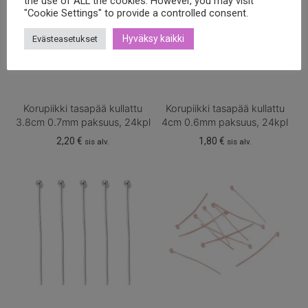
the use of ALL the cookies. However, you may visit
"Cookie Settings" to provide a controlled consent.
Hyväksy kaikki
Evästeasetukset
Korupiikki tasapää kullattu
Korupiikki tasapää kullattu
3.8cm 0.7mm paksuus, 24kpl
4cm 0.6mm paksuus, 24kpl
2,20
€
1,80
€
sis alv.
sis alv.