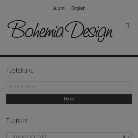
Suomi
English
V
a
l
i
k
k
o
Tuotehaku
Etsi:
Haku
Tuotteet
Korunosat (78)
×