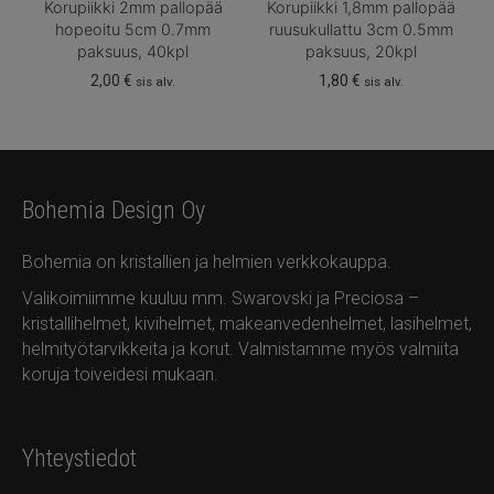
Korupiikki 2mm pallopää
Korupiikki 1,8mm pallopää
hopeoitu 5cm 0.7mm
ruusukullattu 3cm 0.5mm
paksuus, 40kpl
paksuus, 20kpl
2,00
€
1,80
€
sis alv.
sis alv.
Bohemia Design Oy
Bohemia on kristallien ja helmien verkkokauppa.
Valikoimiimme kuuluu mm. Swarovski ja Preciosa –
kristallihelmet, kivihelmet, makeanvedenhelmet, lasihelmet,
helmityötarvikkeita ja korut. Valmistamme myös valmiita
koruja toiveidesi mukaan.
Yhteystiedot