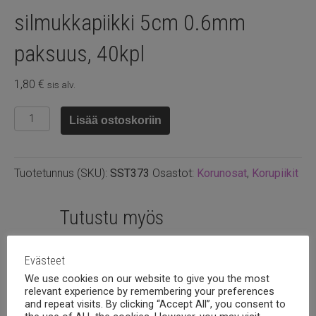
silmukkapiikki 5cm 0.6mm
paksuus, 40kpl
1,80
€
sis alv.
Ruostumaton
Lisää ostoskoriin
teräs
silmukkapiikki
5cm
Tuotetunnus (SKU):
SST373
Osastot:
Korunosat
,
Korupiikit
0.6mm
paksuus,
40kpl
Tutustu myös
määrä
Evästeet
We use cookies on our website to give you the most
relevant experience by remembering your preferences
and repeat visits. By clicking “Accept All”, you consent to