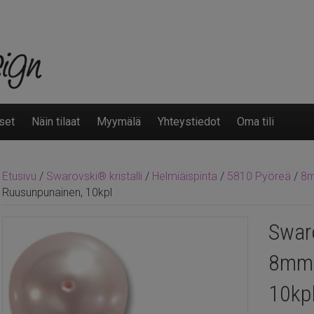
set
Näin tilaat
Myymälä
Yhteystiedot
Oma tili
Etusivu
/
Swarovski® kristalli
/
Helmiäispinta
/
5810 Pyöreä
/
8
Ruusunpunainen, 10kpl
Swar
8mm 
10kp