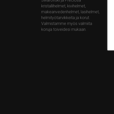
Swarovski ja Preciosa –
+35
kristallihelmet, kivihelmet,
ta
makeanvedenhelmet, lasihelmet,
ww
helmityötarvikkeita ja korut.
Valmistamme myös valmiita
koruja toiveidesi mukaan.