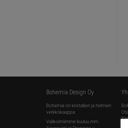
Bohemia Design Oy
Yh
Bohemia on kristallien ja helmien
Bo
verkkokauppa.
Ota
Ta
Valikoimiimme kuuluu mm.