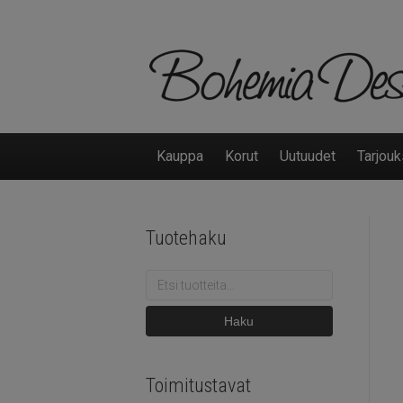
Kauppa
Korut
Uutuudet
Tarjouk
Tuotehaku
Etsi:
Haku
Toimitustavat