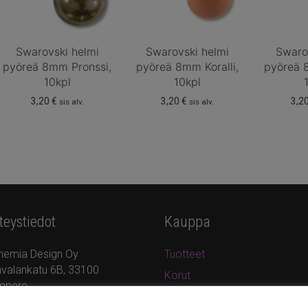
Swarovski helmi
Swarovski helmi
Swaro
pyöreä 8mm Pronssi,
pyöreä 8mm Koralli,
pyöreä 
10kpl
10kpl
3,20
€
3,20
€
3,2
sis alv.
sis alv.
teystiedot
Kauppa
hemia Design Oy
Tuotteet
valankatu 6B, 33100
Korut
mpere
Uutuudet