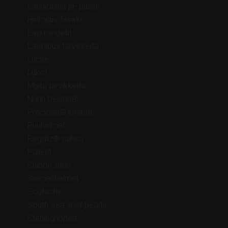
Lahjarasiat ja- pussit
Helmiäis Tsekki
Lasi rondellit
Lasiriipus tarvikkeita
Lucite
Lukot
Muita tarvikkeita
Nunn Design®
Preciosa® kristalli
Puuhelmet
Regaliz® nahka
Paljetit
Shibori silkki
Siemenhelmet
Soutache
South Sea shell pearls
Sterlinghopea