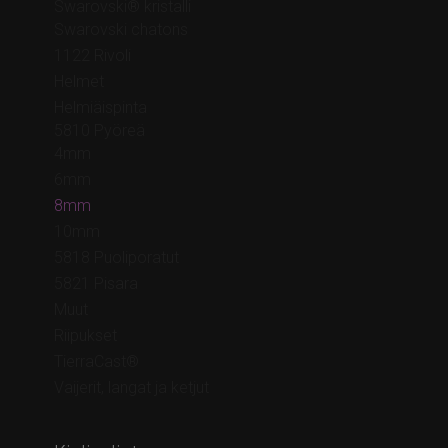
Swarovski® kristalli
Swarovski chatons
1122 Rivoli
Helmet
Helmiäispinta
5810 Pyöreä
4mm
6mm
8mm
10mm
5818 Puoliporatut
5821 Pisara
Muut
Riipukset
TierraCast®
Vaijerit, langat ja ketjut