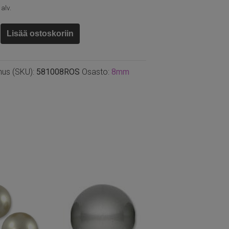
 alv.
ki
Lisää ostoskoriin
nus (SKU):
581008ROS
Osasto:
8mm
unainen,