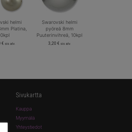
vski helmi
Swarovski helmi
8mm Platina,
pyöreä 8mm
10kpl
Puuterinvihreä, 10kpl
0
€
3,20
€
sis alv.
sis alv.
Sivukartta
Kauppa
Myymälä
Yhteystiedot