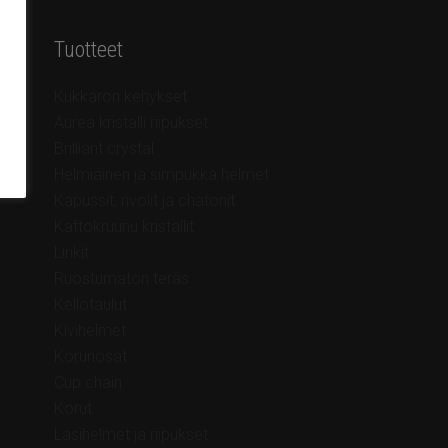
Tuotteet
Kukkaron kehykset
Aurea kristalli riipukset
Brilliant crystal
Helmiäinen ja simpukka helmet
Kapussit, rivolit ja chatonit
Kattokruunu kristallit
Linkit
Ruostumaton teräs
Kellotaulut
Kivihelmet
Korunosat
Cup chain
Korut
Lasihelmet ja riipukset