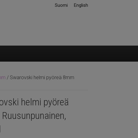
Suomi
English
mm
/ Swarovski helmi pyöreä 8mm
ovski helmi pyöreä
Ruusunpunainen,
l