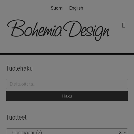
Suomi
English
V
a
l
i
k
k
o
Tuotehaku
Etsi:
Haku
Tuotteet
Obsidiaani (2)
×