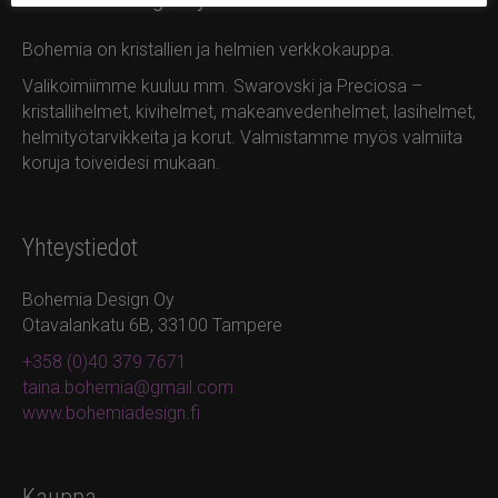
Bohemia on kristallien ja helmien verkkokauppa.
Valikoimiimme kuuluu mm. Swarovski ja Preciosa –
kristallihelmet, kivihelmet, makeanvedenhelmet, lasihelmet,
helmityötarvikkeita ja korut. Valmistamme myös valmiita
koruja toiveidesi mukaan.
Yhteystiedot
Bohemia Design Oy
Otavalankatu 6B, 33100 Tampere
+358 (0)40 379 7671
taina.bohemia@gmail.com
www.bohemiadesign.fi
Kauppa