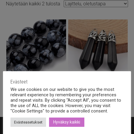
Näytetään kaikki 2 tulosta
Evästeet
Lumihiutale obsidiaani pyöreä
Riipus, obsidiaani 36x8mm
We use cookies on our website to give you the most
8mm
2,80
€
sis alv.
relevant experience by remembering your preferences
8,40
€
sis alv.
and repeat visits. By clicking “Accept All”, you consent to
the use of ALL the cookies. However, you may visit
"Cookie Settings" to provide a controlled consent.
Hyväksy kaikki
Evästeasetukset
Bohemia Design Oy