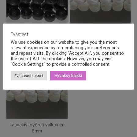
Laavakivi pyöreä 8mm
Laavakivi pyöreä valkoinen
Evästeet
6mm
We use cookies on our website to give you the most
4,90
€
sis alv.
relevant experience by remembering your preferences
4,20
€
sis alv.
and repeat visits. By clicking “Accept All”, you consent to
the use of ALL the cookies. However, you may visit
"Cookie Settings" to provide a controlled consent.
Hyväksy kaikki
Evästeasetukset
Laavakivi pyöreä valkoinen
8mm