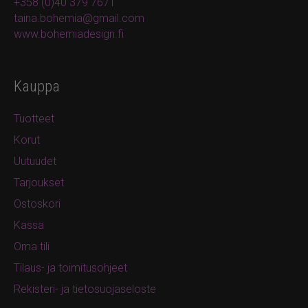
+358 (0)40 379 7671
taina.bohemia@gmail.com
www.bohemiadesign.fi
Kauppa
Tuotteet
Korut
Uutuudet
Tarjoukset
Ostoskori
Kassa
Oma tili
Tilaus- ja toimitusohjeet
Rekisteri- ja tietosuojaseloste