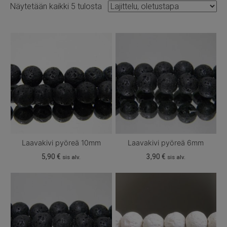
Näytetään kaikki 5 tulosta
Laavakivi pyöreä 10mm
Laavakivi pyöreä 6mm
5,90
€
3,90
€
sis alv.
sis alv.