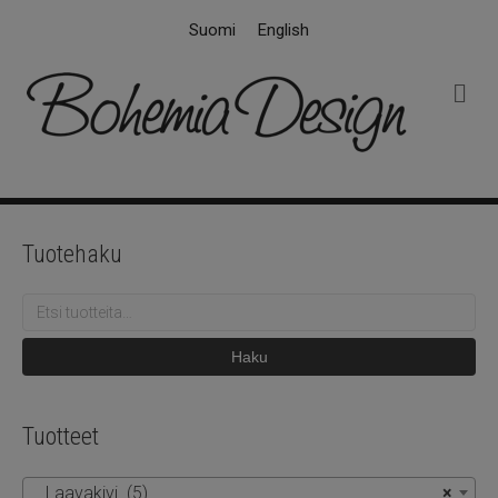
Suomi
English
V
a
l
i
k
k
o
Tuotehaku
Etsi:
Haku
Tuotteet
Laavakivi (5)
×