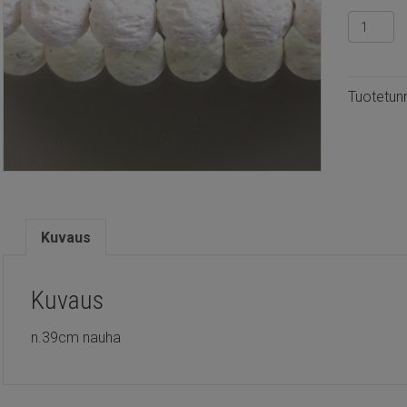
Laavakiv
pyöreä
valkoine
8mm
Tuotetun
määrä
Kuvaus
Kuvaus
n.39cm nauha