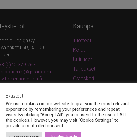
teystiedot
Kauppa
hemia Design Oy
Tuotteet
valankatu 6B, 33100
Korut
mpere
Uutuudet
8 (0)40 379 7671
Tarjoukset
ina.bohemia@gmail.com
Ostoskori
w.bohemiadesign.fi
Kassa
Evästeet
Oma tili
We use cookies on our website to give you the most relevant
Tilaus- ja toimitusohjeet
experience by remembering your preferences and repeat
visits. By clicking “Accept All”, you consent to the use of ALL
Rekisteri- ja tietosuojaseloste
the cookies. However, you may visit "Cookie Settings" to
provide a controlled consent.