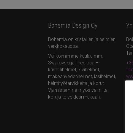
Bohemia Design Oy
Yh
Bohemia on kristallien ja helmien
Bo
verkkokauppa.
Ota
Ta
Valikoimiimme kuuluu mm.
Swarovski ja Preciosa –
+35
kristallihelmet, kivihelmet,
ta
makeanvedenhelmet, lasihelmet,
ww
helmityötarvikkeita ja korut.
Valmistamme myös valmiita
koruja toiveidesi mukaan.