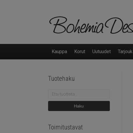
Kauppa
Korut
Uutuudet
Tarjouk
Tuotehaku
Etsi:
Haku
Toimitustavat