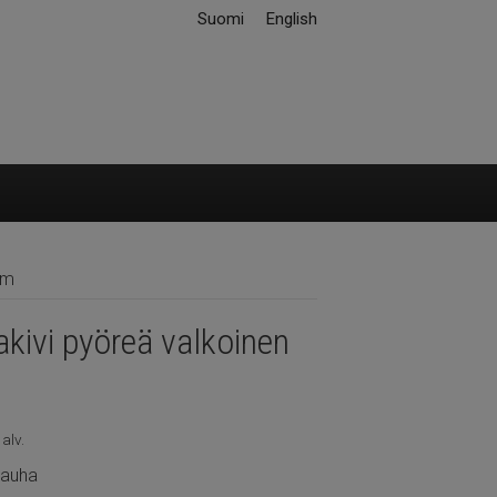
Suomi
English
mm
kivi pyöreä valkoinen
 alv.
nauha