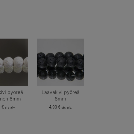
ivi pyöreä
Laavakivi pyöreä
oinen 6mm
8mm
0
€
4,90
€
sis alv.
sis alv.