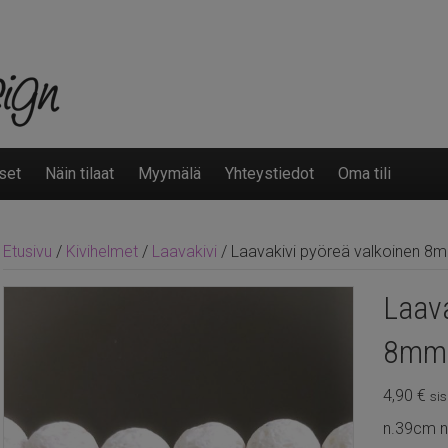
set
Näin tilaat
Myymälä
Yhteystiedot
Oma tili
Etusivu
/
Kivihelmet
/
Laavakivi
/ Laavakivi pyöreä valkoinen 8
Laava
8mm
4,90
€
sis
n.39cm 