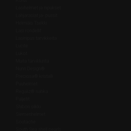
Korut
Lasihelmet ja riipukset
Lahjarasiat ja- pussit
Helmiäis Tsekki
Lasi rondellit
Lasiriipus tarvikkeita
Lucite
Lukot
Muita tarvikkeita
Nunn Design®
Preciosa® kristalli
Puuhelmet
Regaliz® nahka
Paljetit
Shibori silkki
Siemenhelmet
Soutache
South Sea shell pearls