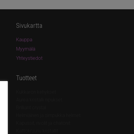
Sivukartta
Kauppa
Myymälä
Yhteystiedot
Tuotteet
Kukkaron kehykset
Aurea kristalli riipukset
Brilliant crystal
Helmiäinen ja simpukka helmet
Kapussit, rivolit ja chatonit
Kattokruunu kristallit