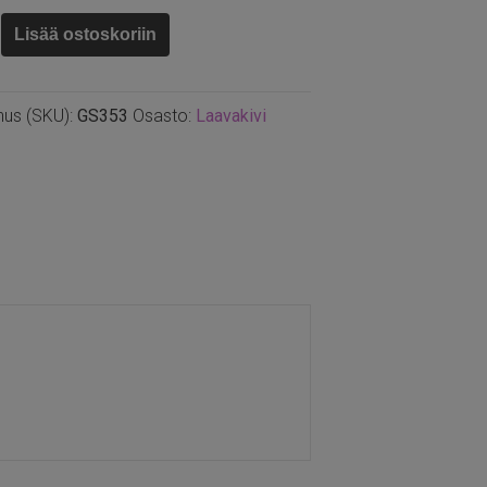
i
Lisää ostoskoriin
n
nus (SKU):
GS353
Osasto:
Laavakivi