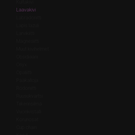
Kultakivi
Laavakivi
Labradoriitti
Lapis lazuli
Larvikiitti
Magnesiitti
Muut kivihelmet
Obsidiaani
Onyx
Opaliitti
Pääkalloja
Rodoniitti
Ruusukvartsi
Tiikerinsilmä
Vuorikristalli
Korunosat
Cup chain