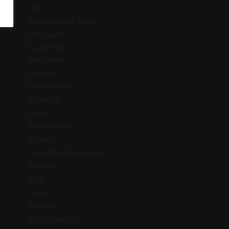
Linkit
Ruostumaton teräs
Kellotaulut
Kivihelmet
Aventuriini
Kapussit
Maifaniitti kivi
Riipukset
Akaatti
Amatsoniitti
Ametisti
Hematiitti (hemalyke)
Howliitti
Jade
Jaspis
Karneoli
Kivisiruhelmet