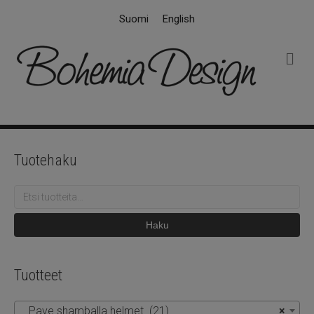
Suomi
English
V
a
l
i
k
k
o
Tuotehaku
Etsi:
Haku
Tuotteet
Pave shamballa helmet (21)
×