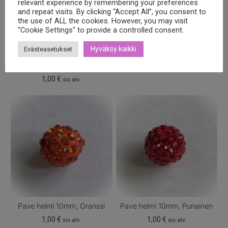
relevant experience by remembering your preferences
and repeat visits. By clicking “Accept All”, you consent to
the use of ALL the cookies. However, you may visit
"Cookie Settings" to provide a controlled consent.
Hyväksy kaikki
Evästeasetukset
Pave helmi 10mm, Light
Pave helmi 10mm, Olivine
colorado topaz
1,00
€
sis alv.
1,00
€
sis alv.
Pave helmi 10mm, Oranssi
Pave helmi 10mm, Punainen
1,00
€
1,00
€
sis alv.
sis alv.