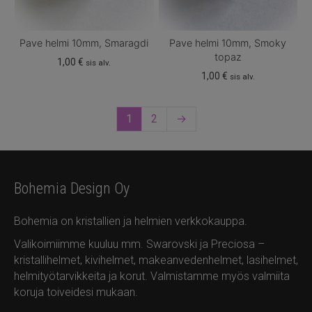
Pave helmi 10mm, Smaragdi
Pave helmi 10mm, Smoky
topaz
1,00
€
sis alv.
1,00
€
sis alv.
1
2
→
Bohemia Design Oy
Bohemia on kristallien ja helmien verkkokauppa.
Valikoimiimme kuuluu mm. Swarovski ja Preciosa –
kristallihelmet, kivihelmet, makeanvedenhelmet, lasihelmet,
helmityötarvikkeita ja korut. Valmistamme myös valmiita
koruja toiveidesi mukaan.