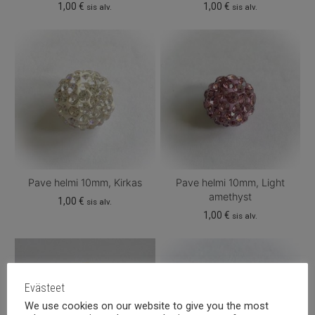
1,00
€
1,00
€
sis alv.
sis alv.
Pave helmi 10mm, Kirkas
Pave helmi 10mm, Light
amethyst
1,00
€
sis alv.
1,00
€
sis alv.
Evästeet
We use cookies on our website to give you the most