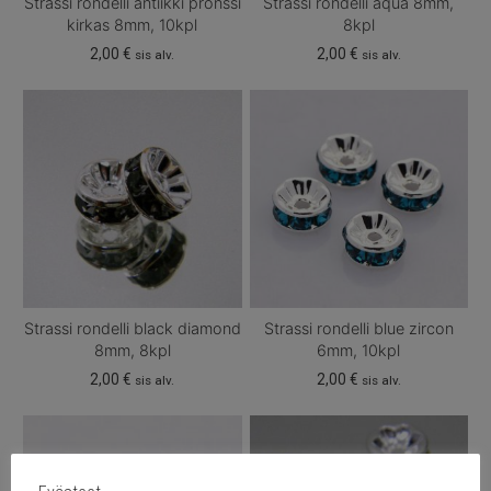
Strassi rondelli antiikki pronssi
Strassi rondelli aqua 8mm,
kirkas 8mm, 10kpl
8kpl
2,00
€
2,00
€
sis alv.
sis alv.
Strassi rondelli black diamond
Strassi rondelli blue zircon
8mm, 8kpl
6mm, 10kpl
2,00
€
2,00
€
sis alv.
sis alv.