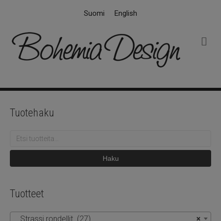
Suomi
English
V
a
l
i
k
k
o
Tuotehaku
Etsi:
Haku
Tuotteet
Strassi rondellit (27)
×