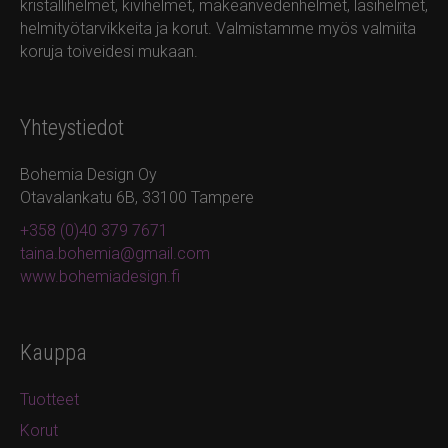
kristallihelmet, kivihelmet, makeanvedenhelmet, lasihelmet,
helmityötarvikkeita ja korut. Valmistamme myös valmiita
koruja toiveidesi mukaan.
Yhteystiedot
Bohemia Design Oy
Otavalankatu 6B, 33100 Tampere
+358 (0)40 379 7671
taina.bohemia@gmail.com
www.bohemiadesign.fi
Kauppa
Tuotteet
Korut