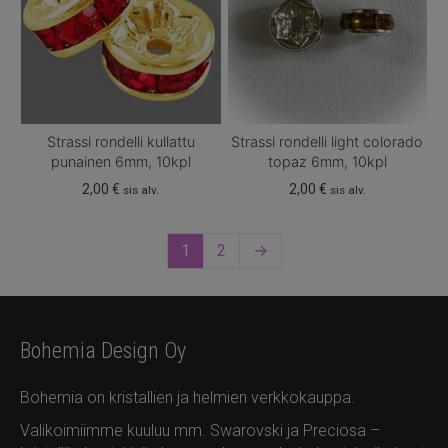
Strassi rondelli kullattu
Strassi rondelli light colorado
punainen 6mm, 10kpl
topaz 6mm, 10kpl
2,00
€
2,00
€
sis alv.
sis alv.
1
2
→
Bohemia Design Oy
Bohemia on kristallien ja helmien verkkokauppa.
Valikoimiimme kuuluu mm. Swarovski ja Preciosa –