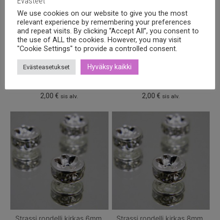
Evästeet
We use cookies on our website to give you the most
relevant experience by remembering your preferences
and repeat visits. By clicking “Accept All”, you consent to
the use of ALL the cookies. However, you may visit
"Cookie Settings" to provide a controlled consent.
Hyväksy kaikki
Evästeasetukset
Strassi rondelli hyacinth 6mm,
Strassi rondelli jonquil 8mm,
10kpl
8kpl
2,00
€
2,00
€
sis alv.
sis alv.
Strassi rondelli kirkas 6mm,
Strassi rondelli kirkas 8mm,