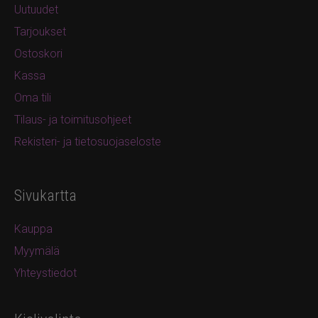
Uutuudet
Tarjoukset
Ostoskori
Kassa
Oma tili
Tilaus- ja toimitusohjeet
Rekisteri- ja tietosuojaseloste
Sivukartta
Kauppa
Myymälä
Yhteystiedot