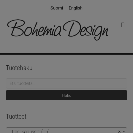
Suomi
English
V
a
l
i
k
k
o
Tuotehaku
Etsi:
Haku
Tuotteet
Lasi kapussit (15)
×