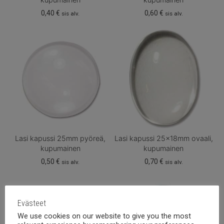
0,40
€
0,60
€
sis alv.
sis alv.
Lasi kapussi 25mm pyöreä,
Lasi kapussi 25x18mm ovaali,
kupumainen
kupumainen
0,50
€
0,70
€
sis alv.
sis alv.
Evästeet
We use cookies on our website to give you the most