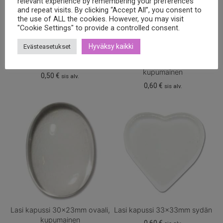
relevant experience by remembering your preferences
and repeat visits. By clicking “Accept All”, you consent to
the use of ALL the cookies. However, you may visit
"Cookie Settings" to provide a controlled consent.
Hyväksy kaikki
Evästeasetukset
Lasi kapussi 25x25mm neliö
Lasi kapussi 30x20mm ovaali,
kupumainen
0,50
€
sis alv.
0,60
€
sis alv.
Lasi kapussi 30x23mm ovaali,
Lasi kapussi 33x33mm sydän
kupumainen