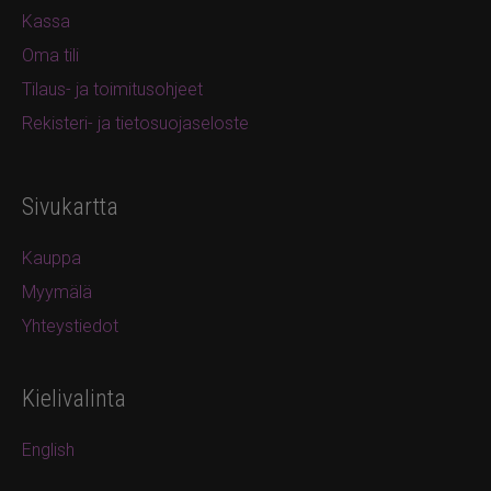
Kassa
Oma tili
Tilaus- ja toimitusohjeet
Rekisteri- ja tietosuojaseloste
Sivukartta
Kauppa
Myymälä
Yhteystiedot
Kielivalinta
English