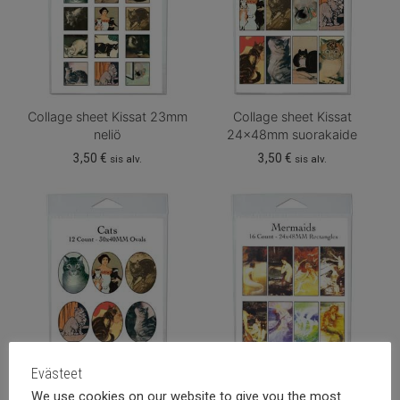
Collage sheet Kissat 23mm
Collage sheet Kissat
neliö
24x48mm suorakaide
3,50
€
3,50
€
sis alv.
sis alv.
Evästeet
Collage sheet Kissat
Collage sheet Merenneitoja
We use cookies on our website to give you the most
30x40mm ovaali
24x48mm suorakaide