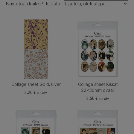
Näytetään kaikki 9 tulosta
Collage sheet Gold/silver
Collage sheet Kissat
22x30mm ovaali
3,20
€
sis alv.
3,50
€
sis alv.