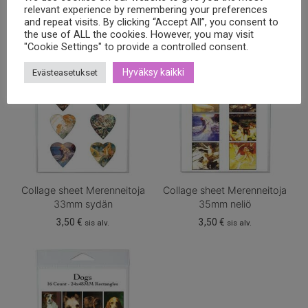
relevant experience by remembering your preferences
3,50
€
3,50
€
sis alv.
sis alv.
and repeat visits. By clicking “Accept All”, you consent to
the use of ALL the cookies. However, you may visit
"Cookie Settings" to provide a controlled consent.
Hyväksy kaikki
Evästeasetukset
Collage sheet Merenneitoja
Collage sheet Merenneitoja
33mm sydän
35mm neliö
3,50
€
3,50
€
sis alv.
sis alv.