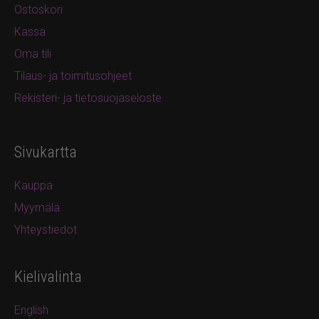
Ostoskori
Kassa
Oma tili
Tilaus- ja toimitusohjeet
Rekisteri- ja tietosuojaseloste
Sivukartta
Kauppa
Myymälä
Yhteystiedot
Kielivalinta
English