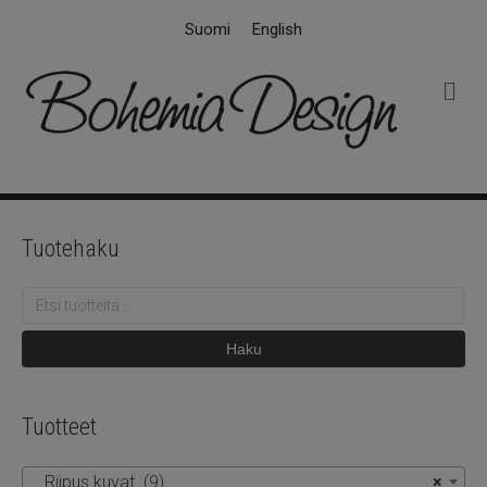
Suomi
English
V
a
l
i
k
k
o
Tuotehaku
Etsi:
Haku
Tuotteet
Riipus kuvat (9)
×