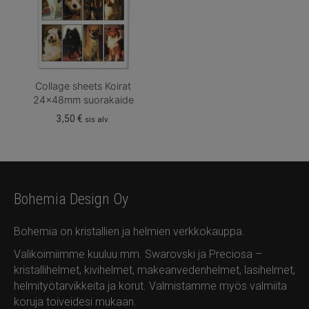
Collage sheets Koirat
24x48mm suorakaide
3,50
€
sis alv.
Bohemia Design Oy
Bohemia on kristallien ja helmien verkkokauppa.
Valikoimiimme kuuluu mm. Swarovski ja Preciosa –
kristallihelmet, kivihelmet, makeanvedenhelmet, lasihelmet,
helmityötarvikkeita ja korut. Valmistamme myös valmiita
koruja toiveidesi mukaan.