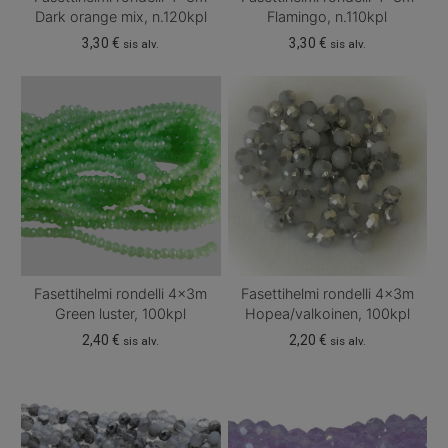
Dark orange mix, n.120kpl
Flamingo, n.110kpl
3,30
€
3,30
€
sis alv.
sis alv.
Fasettihelmi rondelli 4x3m
Fasettihelmi rondelli 4x3m
Green luster, 100kpl
Hopea/valkoinen, 100kpl
2,40
€
2,20
€
sis alv.
sis alv.