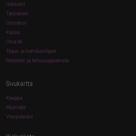
Uutuudet
Tarjoukset
Ostoskori
Kassa
Oma tili
Tilaus- ja toimitusohjeet
Rekisteri- ja tietosuojaseloste
Sivukartta
Kauppa
Myymälä
Yhteystiedot