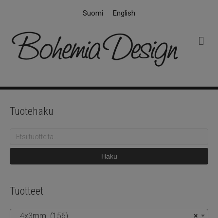
Suomi
English
V
a
l
i
k
k
o
Tuotehaku
Etsi:
Haku
Tuotteet
4x3mm (156)
×