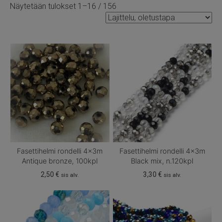
Näytetään tulokset 1–16 / 156
Fasettihelmi rondelli 4x3m
Fasettihelmi rondelli 4x3m
Antique bronze, 100kpl
Black mix, n.120kpl
2,50
€
3,30
€
sis alv.
sis alv.