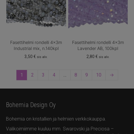
Fasettihelmi rondelli 4x3m
Fasettihelmi rondelli 4x3m
Industrial mix, n.140kpl
Lavender AB, 100kpl
3,50
€
2,80
€
sis alv.
sis alv.
1
2
3
4
…
8
9
10
→
Bohemia Design Oy
Bohemia on kristallien ja helmien verkkokauppa.
Valikoimiimme kuuluu mm. Swarovski ja Preciosa –