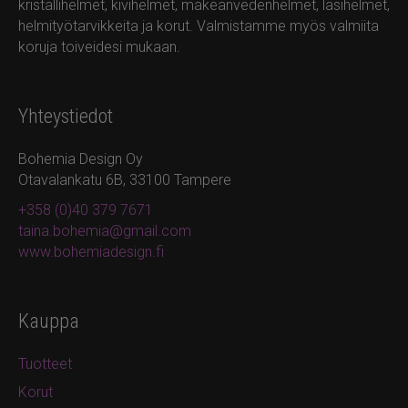
kristallihelmet, kivihelmet, makeanvedenhelmet, lasihelmet,
helmityötarvikkeita ja korut. Valmistamme myös valmiita
koruja toiveidesi mukaan.
Yhteystiedot
Bohemia Design Oy
Otavalankatu 6B, 33100 Tampere
+358 (0)40 379 7671
taina.bohemia@gmail.com
www.bohemiadesign.fi
Kauppa
Tuotteet
Korut