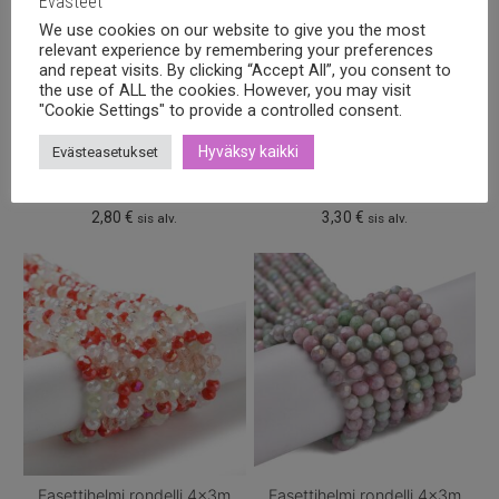
Evästeet
We use cookies on our website to give you the most
relevant experience by remembering your preferences
and repeat visits. By clicking “Accept All”, you consent to
the use of ALL the cookies. However, you may visit
"Cookie Settings" to provide a controlled consent.
Hyväksy kaikki
Evästeasetukset
Fasettihelmi rondelli 4x3m
Fasettihelmi rondelli 4x3m
Cyclamen AB, 100kpl
Dark green mix, n.120kpl
2,80
€
3,30
€
sis alv.
sis alv.
Fasettihelmi rondelli 4x3m
Fasettihelmi rondelli 4x3m