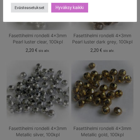
Hyväksy kaikki
Evästeasetukset
Fasettihelmi rondelli 4x3mm
Fasettihelmi rondelli 4x3mm
Pearl luster clear, 100kpl
Pearl luster dark grey, 100kpl
2,20
€
2,20
€
sis alv.
sis alv.
Fasettihelmi rondelli 4x3mm
Fasettihelmi rondelli 4x3mm
Metallic silver, 100kpl
Metallic gold, 100kpl