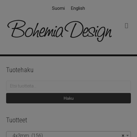
Suomi
English
V
a
l
i
k
k
o
Tuotehaku
Etsi:
Haku
Tuotteet
4x3mm (156)
×