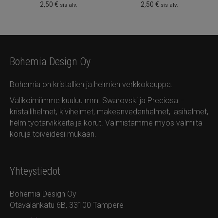
2,50
€
2,50
€
sis alv.
sis alv.
Bohemia Design Oy
Bohemia on kristallien ja helmien verkkokauppa.
Valikoimiimme kuuluu mm. Swarovski ja Preciosa –
kristallihelmet, kivihelmet, makeanvedenhelmet, lasihelmet,
helmityötarvikkeita ja korut. Valmistamme myös valmiita
koruja toiveidesi mukaan.
Yhteystiedot
Bohemia Design Oy
Otavalankatu 6B, 33100 Tampere