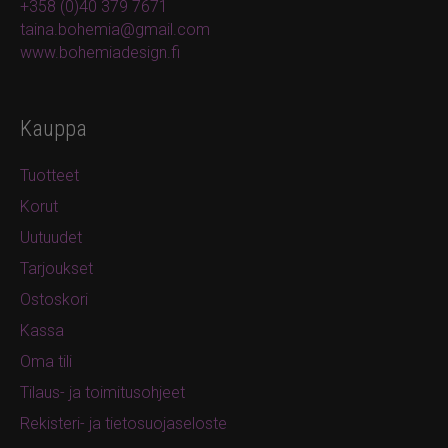
+358 (0)40 379 7671
taina.bohemia@gmail.com
www.bohemiadesign.fi
Kauppa
Tuotteet
Korut
Uutuudet
Tarjoukset
Ostoskori
Kassa
Oma tili
Tilaus- ja toimitusohjeet
Rekisteri- ja tietosuojaseloste