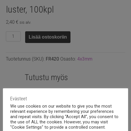
luster, 100kpl
2,40
€
sis alv.
Fasettihelmi
Lisää ostoskoriin
rondelli
4x3m
Green
Tuotetunnus (SKU):
FR420
Osasto:
4x3mm
luster,
100kpl
määrä
Tutustu myös
Evästeet
We use cookies on our website to give you the most
relevant experience by remembering your preferences
and repeat visits. By clicking “Accept All”, you consent to
the use of ALL the cookies. However, you may visit
"Cookie Settings" to provide a controlled consent.