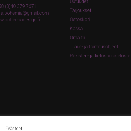
Uutuudet
8 (0)40 379 7671
Tarjoukset
ina.bohemia@gmail.com
Ostoskori
w.bohemiadesign.fi
Kassa
Oma tili
Tilaus- ja toimitusohjeet
Rekisteri- ja tietosuojaseloste
Evästeet