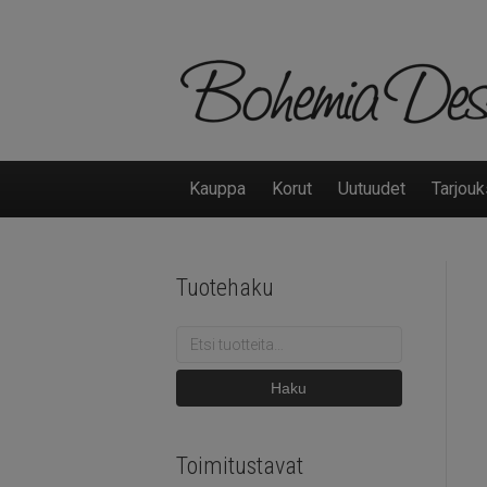
Kauppa
Korut
Uutuudet
Tarjouk
Tuotehaku
Etsi:
Haku
Toimitustavat