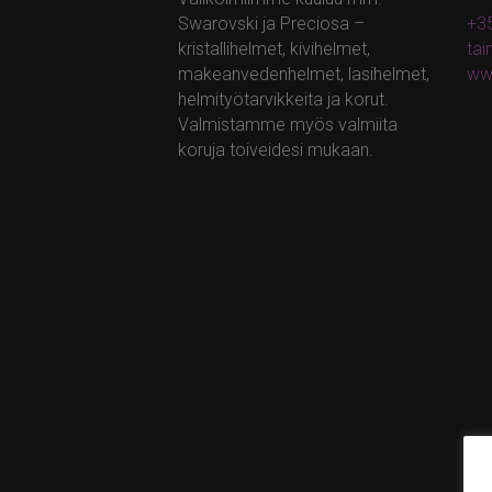
Swarovski ja Preciosa –
+35
kristallihelmet, kivihelmet,
ta
makeanvedenhelmet, lasihelmet,
ww
helmityötarvikkeita ja korut.
Valmistamme myös valmiita
koruja toiveidesi mukaan.