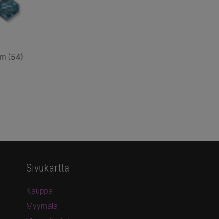
mm
(54)
Sivukartta
Kauppa
Myymälä