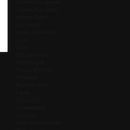
Lasihelmet ja riipukset
Lahjarasiat ja- pussit
Helmiäis Tsekki
Lasi rondellit
Lasiriipus tarvikkeita
Lucite
Lukot
Muita tarvikkeita
Nunn Design®
Preciosa® kristalli
Puuhelmet
Regaliz® nahka
Paljetit
Shibori silkki
Siemenhelmet
Soutache
South Sea shell pearls