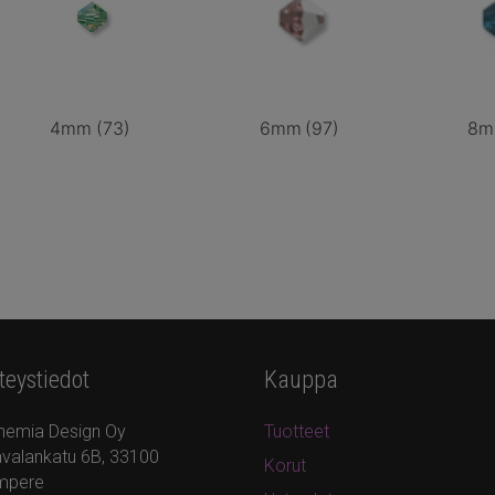
4mm
(73)
6mm
(97)
8
teystiedot
Kauppa
hemia Design Oy
Tuotteet
valankatu 6B, 33100
Korut
mpere