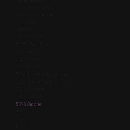
Sterlinghopea
Swarovski® kristalli
Swarovski chatons
1122 Rivoli
Helmet
5000 Pyöreä
5005 Chessboard
5020 Helix
50284 Globe
5040 Rondelle
5041 Rondelle (large hole)
5180 Square bead 2 hole
5203 Polygon
5305 Saucer
5328 Bicone
4mm
6mm
8mm