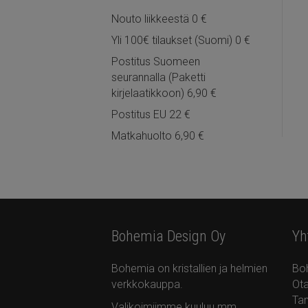
Nouto liikkeestä 0 €
Yli 100€ tilaukset (Suomi) 0 €
Postitus Suomeen
seurannalla (Paketti
kirjelaatikkoon) 6,90 €
Postitus EU 22 €
Matkahuolto 6,90 €
Bohemia Design Oy
Yh
Bohemia on kristallien ja helmien
Bo
verkkokauppa.
Ota
Ta
Valikoimiimme kuuluu mm.