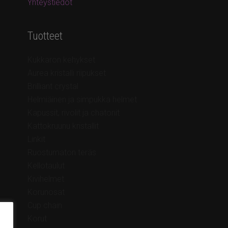
Yhteystiedot
Tuotteet
Kukkaron kehykset
Aurea kristalli riipukset
Brilliant crystal
Helmiäinen ja simpukka helmet
Kapussit, rivolit ja chatonit
Kattokruunu kristallit
Linkit
Ruostumaton teräs
Kellotaulut
Kivihelmet
Korunosat
Cup chain
Korut