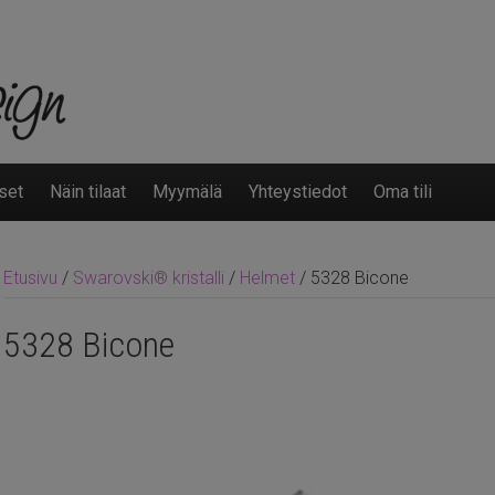
set
Näin tilaat
Myymälä
Yhteystiedot
Oma tili
Etusivu
/
Swarovski® kristalli
/
Helmet
/ 5328 Bicone
5328 Bicone