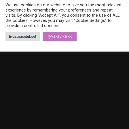
We use cookies on our website to give you the most relevant
experience by remembering your preferences and repeat
visits. By clicking “Accept All”, you consent to the use of ALL
the cookies. However, you may visit "Cookie Settings" to
provide a controlled consent.
Hyväksy kaikki
Evästeasetukset