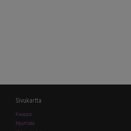
Sivukartta
Kauppa
Myymälä