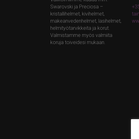
Swarovski ja Preciosa –
+35
kristallihelmet, kivihelmet,
ta
makeanvedenhelmet, lasihelmet,
ww
helmityötarvikkeita ja korut.
Valmistamme myös valmiita
koruja toiveidesi mukaan.