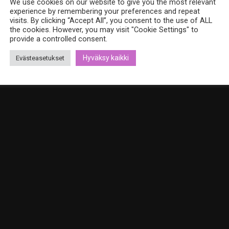
We use cookies on our website to give you the most relevant
experience by remembering your preferences and repeat
visits. By clicking “Accept All”, you consent to the use of ALL
the cookies. However, you may visit "Cookie Settings" to
provide a controlled consent.
Hyväksy kaikki
Evästeasetukset