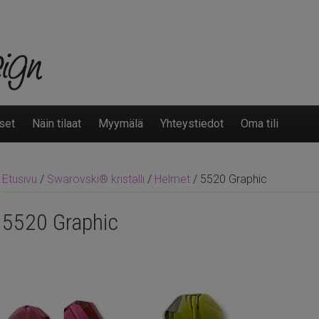
set
Näin tilaat
Myymälä
Yhteystiedot
Oma tili
Etusivu
/
Swarovski® kristalli
/
Helmet
/ 5520 Graphic
5520 Graphic