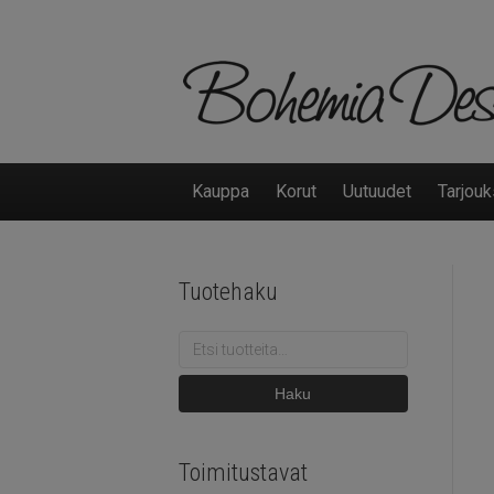
Kauppa
Korut
Uutuudet
Tarjouk
Tuotehaku
Etsi:
Haku
Toimitustavat