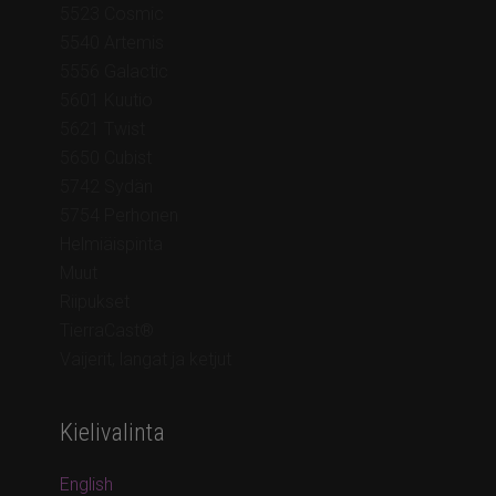
5523 Cosmic
5540 Artemis
5556 Galactic
5601 Kuutio
5621 Twist
5650 Cubist
5742 Sydän
5754 Perhonen
Helmiäispinta
Muut
Riipukset
TierraCast®
Vaijerit, langat ja ketjut
Kielivalinta
English