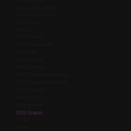
Sterlinghopea
Swarovski® kristalli
Swarovski chatons
1122 Rivoli
Helmet
5000 Pyöreä
5005 Chessboard
5020 Helix
50284 Globe
5040 Rondelle
5041 Rondelle (large hole)
5180 Square bead 2 hole
5203 Polygon
5305 Saucer
5328 Bicone
5520 Graphic
12mm
18mm