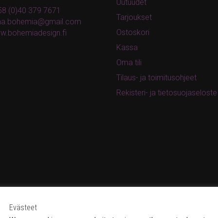
Uutuudet
8 (0)40 379 7671
Tarjoukset
ina.bohemia@gmail.com
Ostoskori
w.bohemiadesign.fi
Kassa
Oma tili
Tilaus- ja toimitusohjeet
Rekisteri- ja tietosuojaseloste
Evästeet