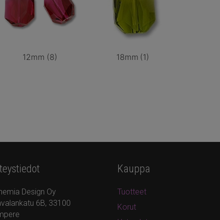
12mm
(8)
18mm
(1)
teystiedot
Kauppa
hemia Design Oy
Tuotteet
valankatu 6B, 33100
Korut
mpere