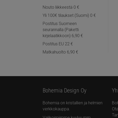
Nouto liikkeestä 0 €
Yli 100€ tilaukset (Suomi) 0 €
Postitus Suomeen
seurannalla (Paketti
kirjelaatikkoon) 6,90 €
Postitus EU 22 €
Matkahuolto 6,90 €
Bohemia Design Oy
Yh
Bohemia on kristallien ja helmien
Bo
verkkokauppa.
Ota
Ta
Valikoimiimme kuuluu mm.