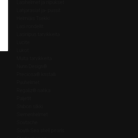
Lasihelmet ja riipukset
Lahjarasiat ja- pussit
Helmiäis Tsekki
Lasi rondellit
Lasiriipus tarvikkeita
Lucite
Lukot
Muita tarvikkeita
Nunn Design®
Preciosa® kristalli
Puuhelmet
Regaliz® nahka
Paljetit
Shibori silkki
Siemenhelmet
Soutache
South Sea shell pearls