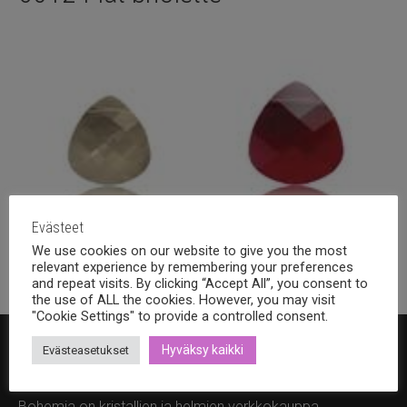
Evästeet
We use cookies on our website to give you the most
11x10mm
(10)
15x14mm
(9)
relevant experience by remembering your preferences
and repeat visits. By clicking “Accept All”, you consent to
the use of ALL the cookies. However, you may visit
"Cookie Settings" to provide a controlled consent.
Hyväksy kaikki
Evästeasetukset
Bohemia Design Oy
Bohemia on kristallien ja helmien verkkokauppa.