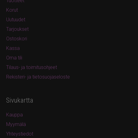
Tuotteet
Korut
Uutuudet
Tarjoukset
Ostoskori
Kassa
Oma tili
Tilaus- ja toimitusohjeet
Rekisteri- ja tietosuojaseloste
Sivukartta
Kauppa
Myymälä
Yhteystiedot