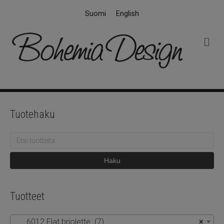
Suomi
English
V
a
l
i
k
k
o
Tuotehaku
Etsi:
Haku
Tuotteet
6012 Flat briolette (7)
×