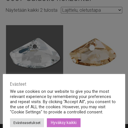
Näytetään kaikki 2 tulosta
Evästeet
Swarovski galactic horizontal
Swarovski galactic horizontal
We use cookies on our website to give you the most
27x16mm, Crystal
27x16mm, Crystal golden
relevant experience by remembering your preferences
shadow
7,20
€
sis alv.
and repeat visits. By clicking “Accept All”, you consent to
8,20
€
the use of ALL the cookies. However, you may visit
sis alv.
"Cookie Settings" to provide a controlled consent.
Hyväksy kaikki
Evästeasetukset