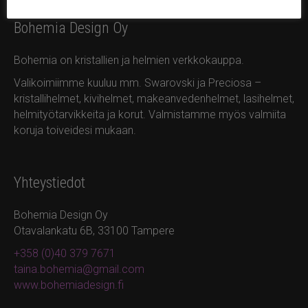
Bohemia Design Oy
Bohemia on kristallien ja helmien verkkokauppa.
Valikoimiimme kuuluu mm. Swarovski ja Preciosa –
kristallihelmet, kivihelmet, makeanvedenhelmet, lasihelmet,
helmityötarvikkeita ja korut. Valmistamme myös valmiita
koruja toiveidesi mukaan.
Yhteystiedot
Bohemia Design Oy
Otavalankatu 6B, 33100 Tampere
+358 (0)40 379 7671
taina.bohemia@gmail.com
www.bohemiadesign.fi