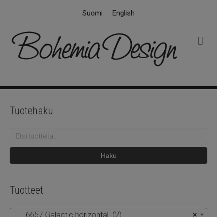
Suomi
English
V
a
l
i
k
k
o
Tuotehaku
Etsi:
Haku
Tuotteet
6657 Galactic horizontal (2)
×