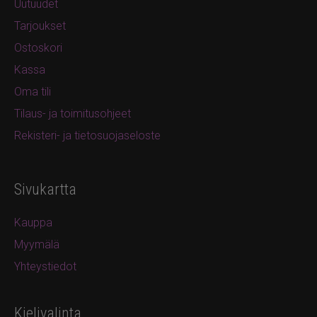
Uutuudet
Tarjoukset
Ostoskori
Kassa
Oma tili
Tilaus- ja toimitusohjeet
Rekisteri- ja tietosuojaseloste
Sivukartta
Kauppa
Myymälä
Yhteystiedot
Kielivalinta