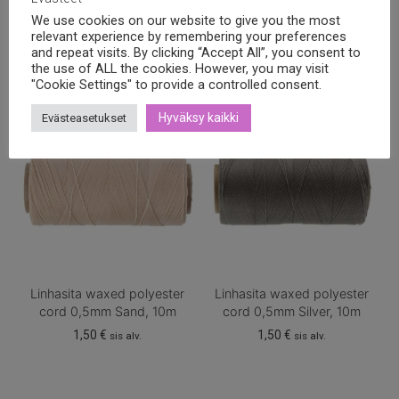
Linhasita waxed polyester
Linhasita waxed polyester
We use cookies on our website to give you the most
cord 0,5mm Green turquoise,
cord 0,5mm Nut, 10m
relevant experience by remembering your preferences
10m
and repeat visits. By clicking “Accept All”, you consent to
1,50
€
sis alv.
the use of ALL the cookies. However, you may visit
1,50
€
sis alv.
"Cookie Settings" to provide a controlled consent.
Hyväksy kaikki
Evästeasetukset
Linhasita waxed polyester
Linhasita waxed polyester
cord 0,5mm Sand, 10m
cord 0,5mm Silver, 10m
1,50
€
1,50
€
sis alv.
sis alv.