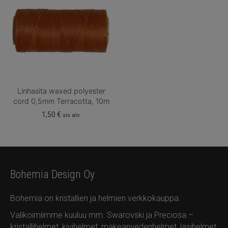
Linhasita waxed polyester
cord 0,5mm Terracotta, 10m
1,50
€
sis alv.
Bohemia Design Oy
Bohemia on kristallien ja helmien verkkokauppa.
Valikoimiimme kuuluu mm. Swarovski ja Preciosa –
kristallihelmet, kivihelmet, makeanvedenhelmet, lasihelmet,