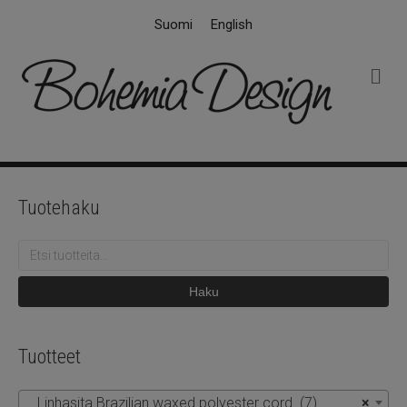
Suomi
English
V
a
l
i
k
k
o
Tuotehaku
Etsi:
Haku
Tuotteet
Linhasita Brazilian waxed polyester cord (7)
×