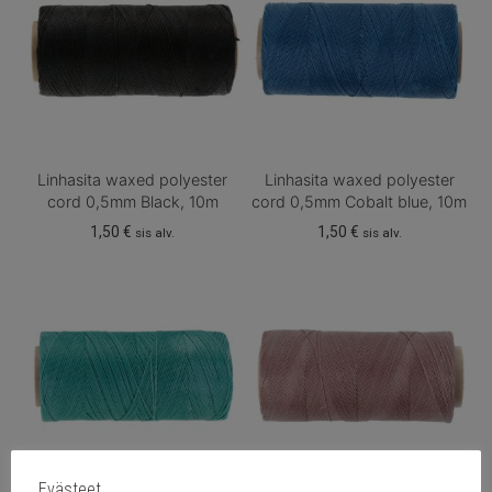
Linhasita waxed polyester
Linhasita waxed polyester
cord 0,5mm Black, 10m
cord 0,5mm Cobalt blue, 10m
1,50
€
1,50
€
sis alv.
sis alv.
Evästeet