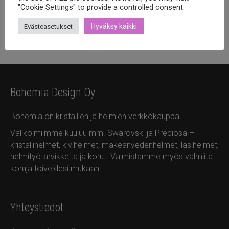
"Cookie Settings" to provide a controlled consent.
Hyväksy kaikki
Evästeasetukset
No 4 (0,60mm)
(20)
No 5 (0,65mm)
(13)
Bohemia Design Oy
Bohemia on kristallien ja helmien verkkokauppa.
Valikoimiimme kuuluu mm. Swarovski ja Preciosa –
kristallihelmet, kivihelmet, makeanvedenhelmet, lasihelmet,
helmityötarvikkeita ja korut. Valmistamme myös valmiita
koruja toiveidesi mukaan.
Yhteystiedot