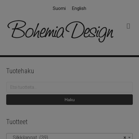
Suomi
English
V
a
l
i
k
k
o
Tuotehaku
Etsi:
Haku
Tuotteet
Silkkilangat (39)
×