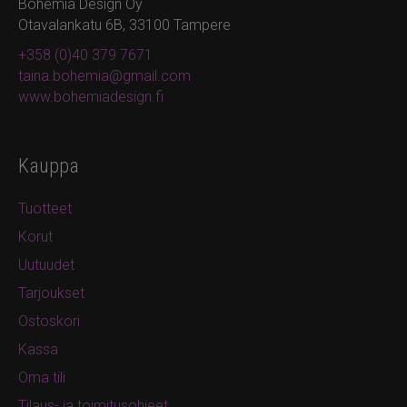
Bohemia Design Oy
Otavalankatu 6B, 33100 Tampere
+358 (0)40 379 7671
taina.bohemia@gmail.com
www.bohemiadesign.fi
Kauppa
Tuotteet
Korut
Uutuudet
Tarjoukset
Ostoskori
Kassa
Oma tili
Tilaus- ja toimitusohjeet