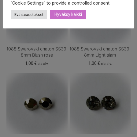
"Cookie Settings" to provide a controlled consent.
Hyväksy kaikki
Evästeasetukset
1088 Swarovski chaton SS39,
1088 Swarovski chaton SS39,
8mm Blush rose
8mm Light siam
1,00
€
1,00
€
sis alv.
sis alv.