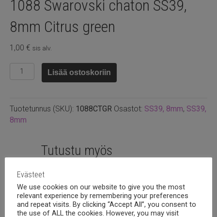
1088 Swarovski chaton SS39,
8mm Citrus green
1,00
€
sis alv.
1088
Lisää ostoskoriin
Swarovski
chaton
SS39,
Tuotetunnus (SKU):
1088CTGR
Osastot:
SS39, 8mm
,
SS39,
8mm
8mm
Citrus
green
määrä
Tutustu myös
Evästeet
We use cookies on our website to give you the most
relevant experience by remembering your preferences
and repeat visits. By clicking “Accept All”, you consent to
the use of ALL the cookies. However, you may visit