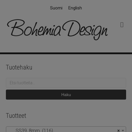
Suomi
English
V
a
l
i
k
k
o
Tuotehaku
Etsi:
Haku
Tuotteet
SS39, 8mm (116)
×