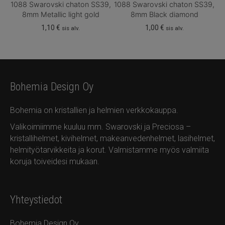
1088 Swarovski chaton SS39,
1088 Swarovski chaton SS39,
8mm Metallic light gold
8mm Black diamond
1,10
€
1,00
€
sis alv.
sis alv.
Bohemia Design Oy
Bohemia on kristallien ja helmien verkkokauppa.
Valikoimiimme kuuluu mm. Swarovski ja Preciosa –
kristallihelmet, kivihelmet, makeanvedenhelmet, lasihelmet,
helmityötarvikkeita ja korut. Valmistamme myös valmiita
koruja toiveidesi mukaan.
Yhteystiedot
Bohemia Design Oy