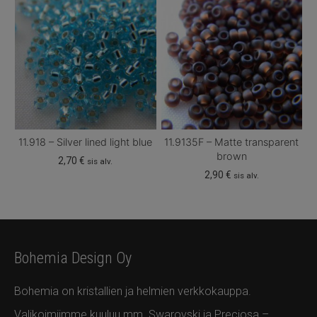
11.918 – Silver lined light blue
11.9135F – Matte transparent
brown
2,70
€
sis alv.
2,90
€
sis alv.
Bohemia Design Oy
Bohemia on kristallien ja helmien verkkokauppa.
Valikoimiimme kuuluu mm. Swarovski ja Preciosa –