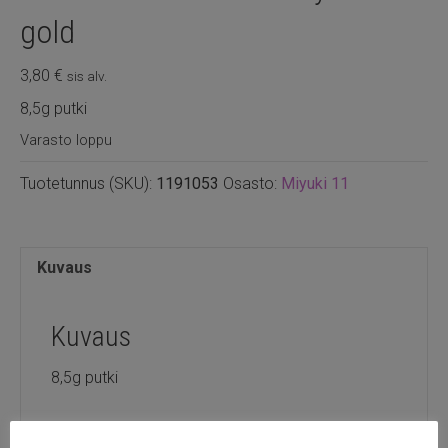
gold
3,80
€
sis alv.
8,5g putki
Varasto loppu
Tuotetunnus (SKU):
1191053
Osasto:
Miyuki 11
Kuvaus
Kuvaus
8,5g putki