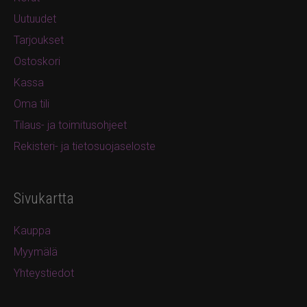
Uutuudet
Tarjoukset
Ostoskori
Kassa
Oma tili
Tilaus- ja toimitusohjeet
Rekisteri- ja tietosuojaseloste
Sivukartta
Kauppa
Myymälä
Yhteystiedot