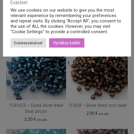
Evästeet
We use cookies on our website to give you the most
Tutustu myös
relevant experience by remembering your preferences
and repeat visits. By clicking “Accept All”, you consent to
the use of ALL the cookies. However, you may visit
"Cookie Settings" to provide a controlled consent.
Hyväksy kaikki
Evästeasetukset
11.91425 – Dyed silver lined
11.929 – Silver lined root beer
blue zircon
2,90
€
sis alv.
3,20
€
sis alv.