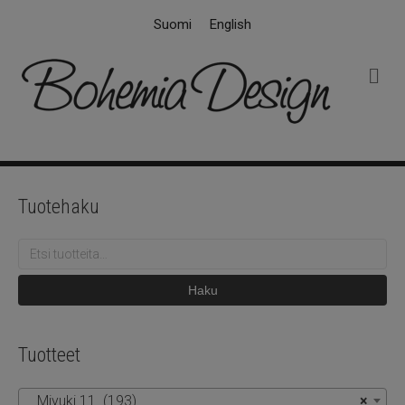
Suomi
English
V
a
l
i
k
k
o
Tuotehaku
Etsi:
Haku
Tuotteet
Miyuki 11 (193)
×