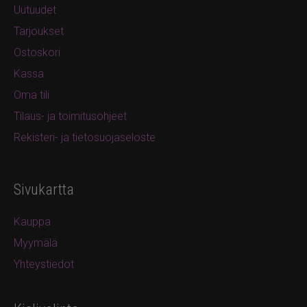
Uutuudet
Tarjoukset
Ostoskori
Kassa
Oma tili
Tilaus- ja toimitusohjeet
Rekisteri- ja tietosuojaseloste
Sivukartta
Kauppa
Myymälä
Yhteystiedot