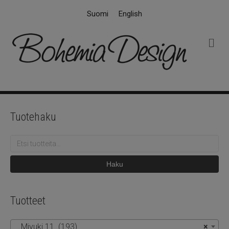
Suomi
English
V
a
l
i
k
k
o
Tuotehaku
Etsi:
Haku
Tuotteet
Miyuki 11 (193)
×