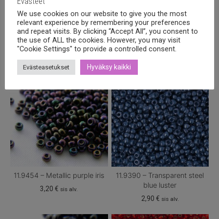
Evästeet
We use cookies on our website to give you the most
relevant experience by remembering your preferences
Tutustu myös
and repeat visits. By clicking “Accept All”, you consent to
the use of ALL the cookies. However, you may visit
"Cookie Settings" to provide a controlled consent.
Hyväksy kaikki
Evästeasetukset
11.9454 – Metallic purple iris
11.9390 – Transparent steel
blue luster
3,20
€
sis alv.
2,90
€
sis alv.