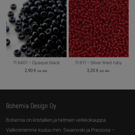
11.9401 – Opaque black
11.911 – Silver lined ruby
2,90
€
3,20
€
sis alv.
sis alv.
Bohemia Design Oy
Bohemia on kristallien ja helmien verkkokauppa.
Valikoimiimme kuuluu mm. Swarovski ja Preciosa –