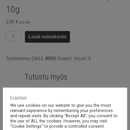
10g
2,90
€
sis alv.
8.930
Lisää ostoskoriin
-
Silver
lined
Tuotetunnus (SKU):
8930
Osasto:
Miyuki 8
dark
teal,
10g
Tutustu myös
määrä
Evästeet
We use cookies on our website to give you the most
relevant experience by remembering your preferences
and repeat visits. By clicking “Accept All”, you consent to
the use of ALL the cookies. However, you may visit
"Cookie Settings" to provide a controlled consent.