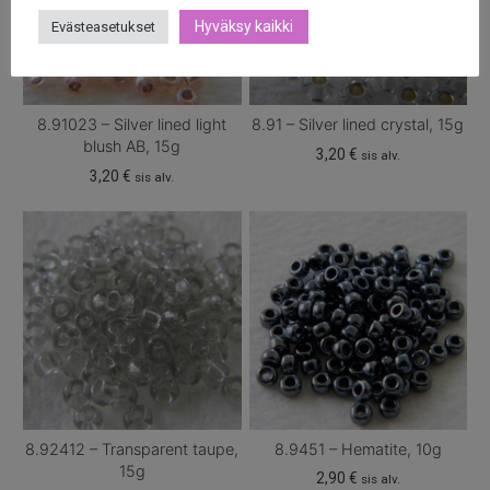
Hyväksy kaikki
Evästeasetukset
8.91023 – Silver lined light
8.91 – Silver lined crystal, 15g
blush AB, 15g
3,20
€
sis alv.
3,20
€
sis alv.
8.92412 – Transparent taupe,
8.9451 – Hematite, 10g
15g
2,90
€
sis alv.