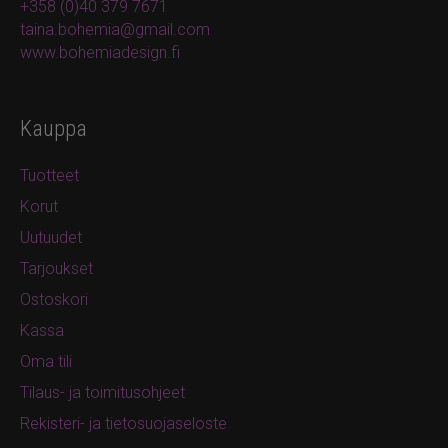
+358 (0)40 379 7671
taina.bohemia@gmail.com
www.bohemiadesign.fi
Kauppa
Tuotteet
Korut
Uutuudet
Tarjoukset
Ostoskori
Kassa
Oma tili
Tilaus- ja toimitusohjeet
Rekisteri- ja tietosuojaseloste