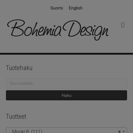
Suomi
English
V
a
l
i
k
k
o
Tuotehaku
Etsi:
Haku
Tuotteet
Miyuki 8 (111)
×