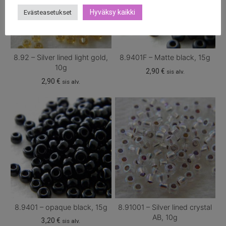
Hyväksy kaikki
Evästeasetukset
8.92 – Silver lined light gold,
8.9401F – Matte black, 15g
10g
2,90
€
sis alv.
2,90
€
sis alv.
8.9401 – opaque black, 15g
8.91001 – Silver lined crystal
AB, 10g
3,20
€
sis alv.