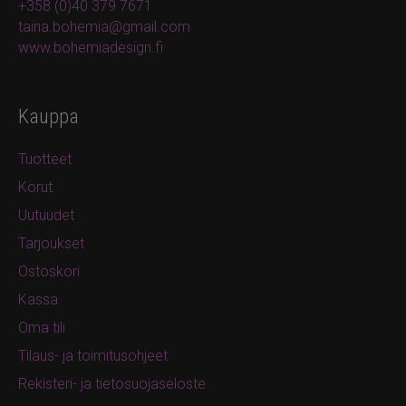
+358 (0)40 379 7671
taina.bohemia@gmail.com
www.bohemiadesign.fi
Kauppa
Tuotteet
Korut
Uutuudet
Tarjoukset
Ostoskori
Kassa
Oma tili
Tilaus- ja toimitusohjeet
Rekisteri- ja tietosuojaseloste