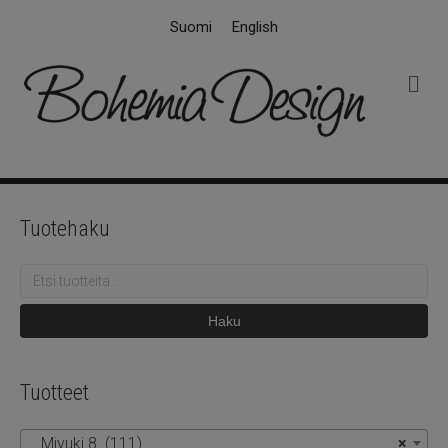
Suomi
English
V
a
l
i
k
k
o
Tuotehaku
Etsi:
Haku
Tuotteet
Miyuki 8 (111)
×