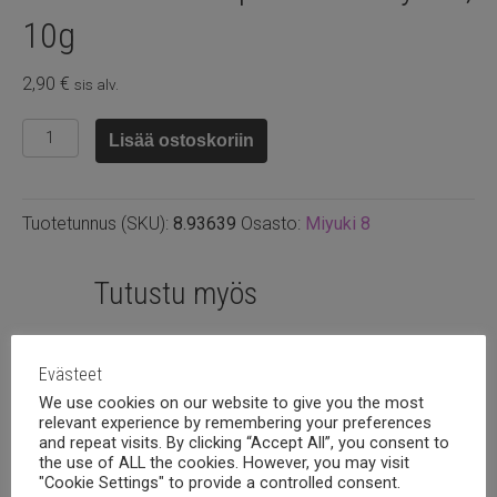
10g
2,90
€
sis alv.
8.93639
Lisää ostoskoriin
-
Soft
pink
Tuotetunnus (SKU):
8.93639
Osasto:
Miyuki 8
lined
crystal,
10g
Tutustu myös
määrä
Evästeet
We use cookies on our website to give you the most
relevant experience by remembering your preferences
and repeat visits. By clicking “Accept All”, you consent to
the use of ALL the cookies. However, you may visit
"Cookie Settings" to provide a controlled consent.