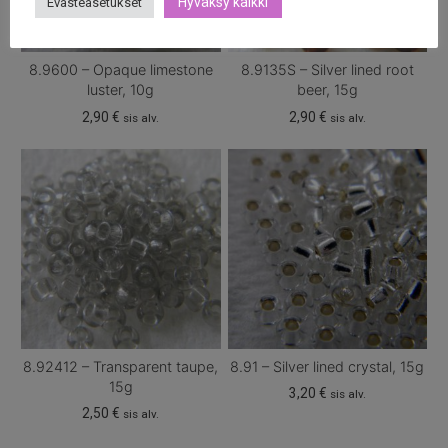
Hyväksy kaikki
Evästeasetukset
8.9600 – Opaque limestone
8.9135S – Silver lined root
luster, 10g
beer, 15g
2,90
€
2,90
€
sis alv.
sis alv.
8.92412 – Transparent taupe,
8.91 – Silver lined crystal, 15g
15g
3,20
€
sis alv.
2,50
€
sis alv.