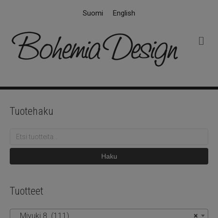
Suomi
English
V
a
l
i
k
k
o
Tuotehaku
Etsi:
Haku
Tuotteet
Miyuki 8 (111)
×