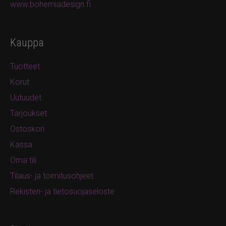
www.bohemiadesign.fi
Kauppa
Tuotteet
Korut
Uutuudet
Tarjoukset
Ostoskori
Kassa
Oma tili
Tilaus- ja toimitusohjeet
Rekisteri- ja tietosuojaseloste