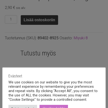
2,90
€
sis alv.
8.9402
Lisää ostoskoriin
-
Opaque
white,
Tuotetunnus (SKU):
89402-8925
Osasto:
Miyuki 8
10g
määrä
Tutustu myös
Evästeet
We use cookies on our website to give you the most
relevant experience by remembering your preferences
and repeat visits. By clicking “Accept All”, you consent to
the use of ALL the cookies. However, you may visit
"Cookie Settings" to provide a controlled consent.