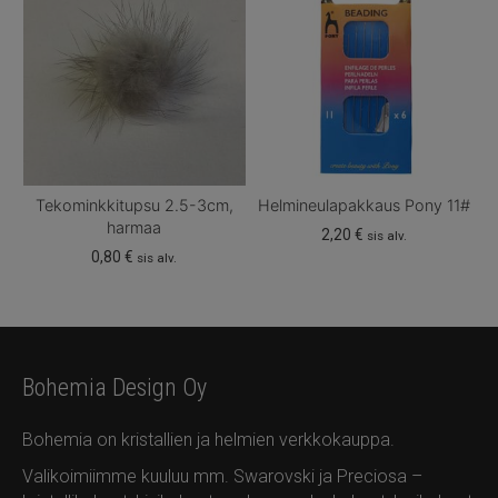
Tekominkkitupsu 2.5-3cm,
Helmineulapakkaus Pony 11#
harmaa
2,20
€
sis alv.
0,80
€
sis alv.
Bohemia Design Oy
Bohemia on kristallien ja helmien verkkokauppa.
Valikoimiimme kuuluu mm. Swarovski ja Preciosa –