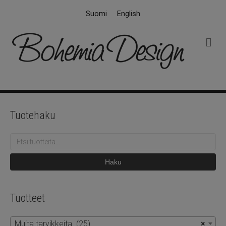
Suomi
English
V
a
l
i
k
k
o
Tuotehaku
Etsi:
Haku
Tuotteet
Muita tarvikkeita (25)
×