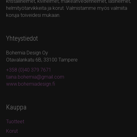
kristallihelmet, kivihelmet, makeanvedenhelmet, lasihelmet,
helmityötarvikkeita ja korut. Valmistamme myös valmiita
koruja toiveidesi mukaan.
Yhteystiedot
Bohemia Design Oy
Otavalankatu 6B, 33100 Tampere
+358 (0)40 379 7671
taina.bohemia@gmail.com
www.bohemiadesign.fi
Kauppa
Tuotteet
Korut