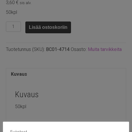
3,60
€
sis alv.
50kpl
Bead
Lisää ostoskoriin
cushion
musta
1.5mm
Tuotetunnus (SKU):
BC01-4714
Osasto:
Muita tarvikkeita
määrä
Kuvaus
Kuvaus
50kpl