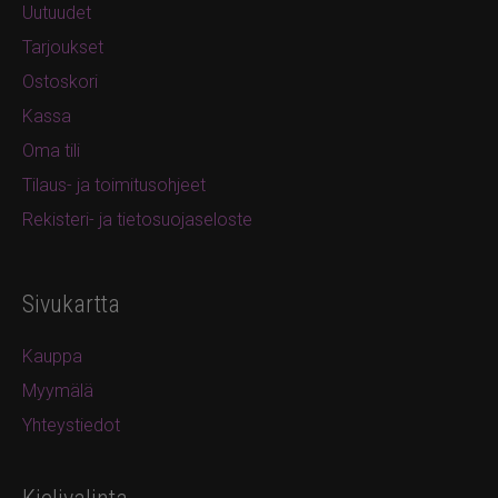
Uutuudet
Tarjoukset
Ostoskori
Kassa
Oma tili
Tilaus- ja toimitusohjeet
Rekisteri- ja tietosuojaseloste
Sivukartta
Kauppa
Myymälä
Yhteystiedot