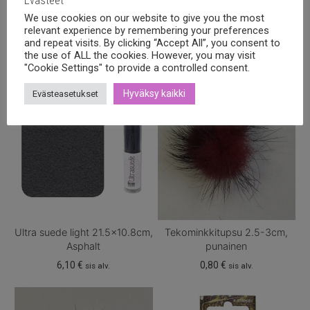
Evästeet
We use cookies on our website to give you the most
Tutustu myös
relevant experience by remembering your preferences
and repeat visits. By clicking “Accept All”, you consent to
the use of ALL the cookies. However, you may visit
"Cookie Settings" to provide a controlled consent.
Hyväksy kaikki
Evästeasetukset
Ultra suede light 21.5×10.8cm,
Tekominkkitupsu 2.5-3cm,
Asphalt
punainen
6,10
€
0,80
€
sis alv.
sis alv.