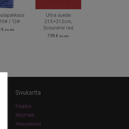
eulapakkaus
Ultra suede
10# / 12#
21.5×21.5cm,
Scoundrel red
0
€
sis alv.
7,90
€
sis alv.
Sivukartta
Kauppa
Myymälä
Yhteystiedot