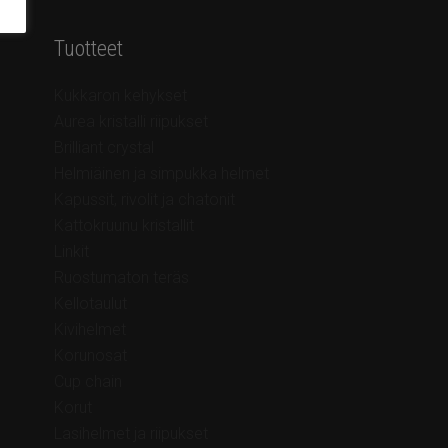
Tuotteet
Kukkaron kehykset
Aurea kristalli riipukset
Brilliant crystal
Helmiäinen ja simpukka helmet
Kapussit, rivolit ja chatonit
Kattokruunu kristallit
Linkit
Ruostumaton teräs
Kellotaulut
Kivihelmet
Korunosat
Cup chain
Korut
Lasihelmet ja riipukset