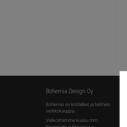
Bohemia Design Oy
Yh
Bohemia on kristallien ja helmien
Bo
verkkokauppa.
Ota
Ta
Valikoimiimme kuuluu mm.
Swarovski ja Preciosa –
+35