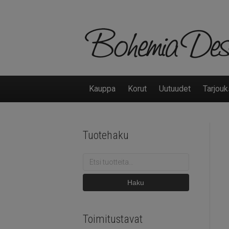
Kauppa
Korut
Uutuudet
Tarjouk
Tuotehaku
Etsi:
Haku
Toimitustavat