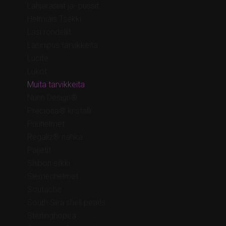
Lahjarasiat ja- pussit
Helmiäis Tsekki
Lasi rondellit
Lasiriipus tarvikkeita
Lucite
Lukot
Muita tarvikkeita
Nunn Design®
Preciosa® kristalli
Puuhelmet
Regaliz® nahka
Paljetit
Shibori silkki
Siemenhelmet
Soutache
South Sea shell pearls
Sterlinghopea