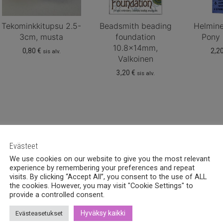
Tekominkkitupsu 2.5-
Beadsmith beading
Helmin
3cm, musta
foundation
Pony 
10.8x14mm,
0,80
€
2,2
sis alv.
Valkoinen
3,20
€
sis alv.
Evästeet
teystiedot
Kauppa
We use cookies on our website to give you the most relevant
experience by remembering your preferences and repeat
visits. By clicking “Accept All”, you consent to the use of ALL
hemia Design Oy
Tuotteet
the cookies. However, you may visit "Cookie Settings" to
provide a controlled consent.
valankatu 6B, 33100
Korut
mpere
Hyväksy kaikki
Evästeasetukset
Uutuudet
8 (0)40 379 7671