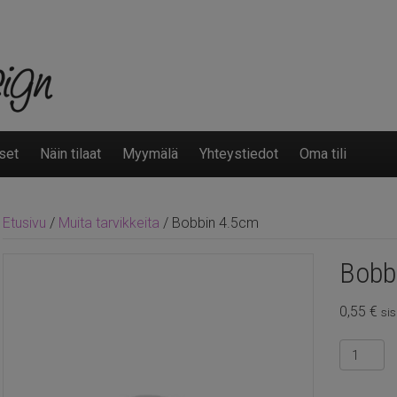
set
Näin tilaat
Myymälä
Yhteystiedot
Oma tili
Etusivu
/
Muita tarvikkeita
/ Bobbin 4.5cm
Bobb
0,55
€
sis
Bobbin
4.5cm
määrä