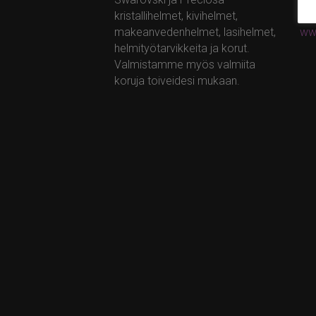
kristallihelmet, kivihelmet,
ta
makeanvedenhelmet, lasihelmet,
ww
helmityötarvikkeita ja korut.
Valmistamme myös valmiita
koruja toiveidesi mukaan.