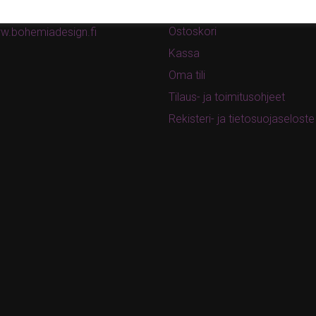
Tarjoukset
ina.bohemia@gmail.com
Ostoskori
w.bohemiadesign.fi
Kassa
Oma tili
Tilaus- ja toimitusohjeet
Rekisteri- ja tietosuojaseloste