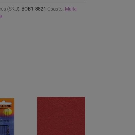
nus (SKU):
BOB1-8821
Osasto:
Muita
ta