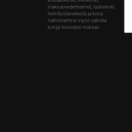
kristallihelmet, kivihelmet,
ta
makeanvedenhelmet, lasihelmet,
ww
helmityötarvikkeita ja korut.
Valmistamme myös valmiita
koruja toiveidesi mukaan.