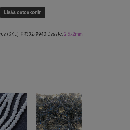
elmi
Lisää ostoskoriin
m
nus (SKU):
FR332-9940
Osasto:
2.5x2mm