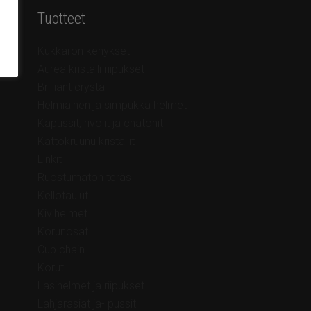
Tuotteet
Kukkaron kehykset
Aurea kristalli riipukset
Brilliant crystal
Helmiäinen ja simpukka helmet
Kapussit, rivolit ja chatonit
Kattokruunu kristallit
Linkit
Ruostumaton teräs
Kellotaulut
Kivihelmet
Korunosat
Cup chain
Korut
Lasihelmet ja riipukset
Lahjarasiat ja- pussit