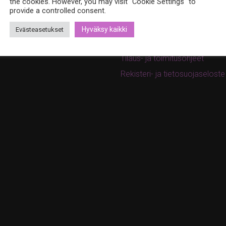
ina.bohemia@gmail.com
the cookies. However, you may visit "Cookie Settings" to
provide a controlled consent.
Ostoskori
w.bohemiadesign.fi
Kassa
Hyväksy kaikki
Evästeasetukset
Oma tili
Tilaus- ja toimitusohjeet
Rekisteri- ja tietosuojaseloste