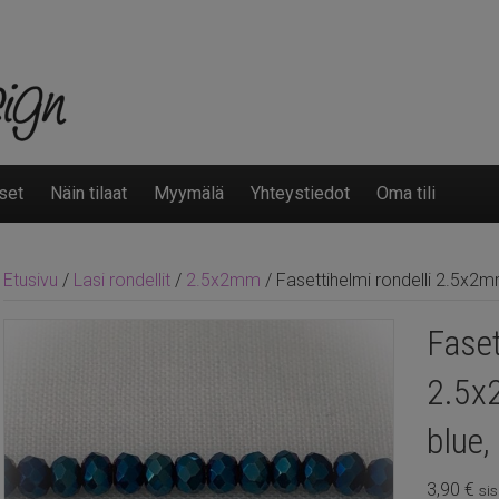
set
Näin tilaat
Myymälä
Yhteystiedot
Oma tili
Etusivu
/
Lasi rondellit
/
2.5x2mm
/ Fasettihelmi rondelli 2.5x2m
Faset
2.5x
blue,
3,90
€
sis