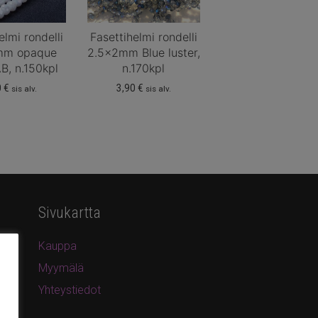
elmi rondelli
Fasettihelmi rondelli
mm opaque
2.5x2mm Blue luster,
B, n.150kpl
n.170kpl
0
€
3,90
€
sis alv.
sis alv.
Sivukartta
Kauppa
Myymälä
Yhteystiedot