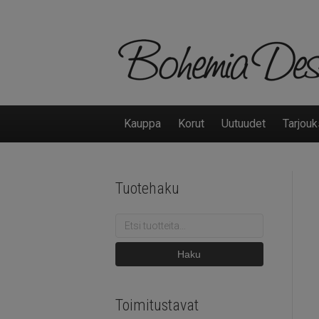
Kauppa
Korut
Uutuudet
Tarjouk
Tuotehaku
Etsi:
Haku
Toimitustavat