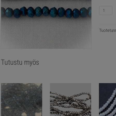
Fasettih
rondelli
2.5x2m
Metallic
Tuotetun
marine
blue,
n.195kpl
määrä
Tutustu myös