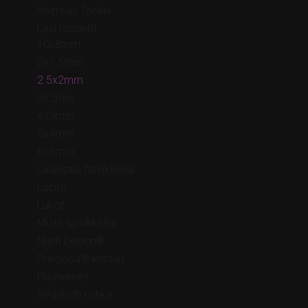
Helmiäis Tsekki
Lasi rondellit
10x8mm
2x1.5mm
2.5x2mm
3x2mm
4x3mm
6x4mm
8x6mm
Lasiriipus tarvikkeita
Lucite
Lukot
Muita tarvikkeita
Nunn Design®
Preciosa® kristalli
Puuhelmet
Regaliz® nahka