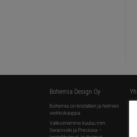
Bohemia Design Oy
Yh
Bohemia on kristallien ja helmien
Bo
verkkokauppa.
Ota
Ta
Valikoimiimme kuuluu mm.
Swarovski ja Preciosa –
+35