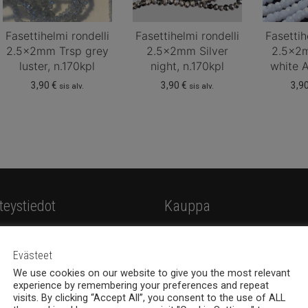
Fasettihelmi rondelli
Fasettihelmi rondelli
Fasettih
2.5x2mm Trsp grey
2.5x2mm Silver
2.5x2
luster, n.170kpl
night, n.170kpl
white A
3,90
€
3,90
€
3,9
sis alv.
sis alv.
teystiedot
Kauppa
hemia Design Oy
Tuotteet
valankatu 6B, 33100
Evästeet
Korut
mpere
We use cookies on our website to give you the most relevant
Uutuudet
experience by remembering your preferences and repeat
8 (0)40 379 7671
visits. By clicking “Accept All”, you consent to the use of ALL
Tarjoukset