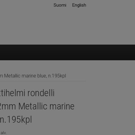
Suomi
English
m Metallic marine blue, n.195kpl
tihelmi rondelli
2mm Metallic marine
 n.195kpl
 alv.