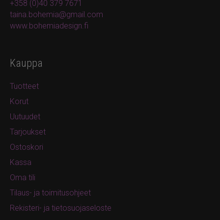
+358 (0)40 379 7671
taina.bohemia@gmail.com
www.bohemiadesign.fi
Kauppa
Tuotteet
Korut
Uutuudet
Tarjoukset
Ostoskori
Kassa
Oma tili
Tilaus- ja toimitusohjeet
Rekisteri- ja tietosuojaseloste