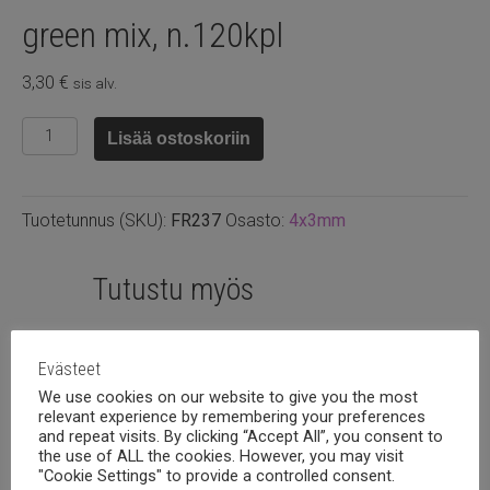
green mix, n.120kpl
3,30
€
sis alv.
Fasettihelmi
Lisää ostoskoriin
rondelli
4x3m
Dark
Tuotetunnus (SKU):
FR237
Osasto:
4x3mm
green
mix,
n.120kpl
Tutustu myös
määrä
Evästeet
We use cookies on our website to give you the most
relevant experience by remembering your preferences
and repeat visits. By clicking “Accept All”, you consent to
the use of ALL the cookies. However, you may visit
"Cookie Settings" to provide a controlled consent.