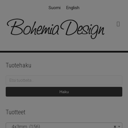
Suomi
English
V
a
l
i
k
k
o
Tuotehaku
Etsi:
Haku
Tuotteet
4x3mm (156)
×