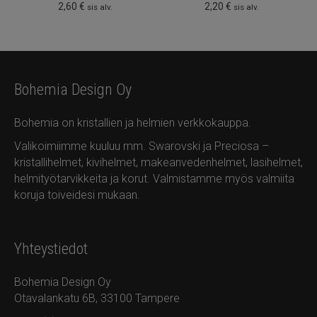
2,60
€
2,20
€
sis alv.
sis alv.
Bohemia Design Oy
Bohemia on kristallien ja helmien verkkokauppa.
Valikoimiimme kuuluu mm. Swarovski ja Preciosa –
kristallihelmet, kivihelmet, makeanvedenhelmet, lasihelmet,
helmityötarvikkeita ja korut. Valmistamme myös valmiita
koruja toiveidesi mukaan.
Yhteystiedot
Bohemia Design Oy
Otavalankatu 6B, 33100 Tampere