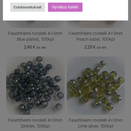
Hyväksy kaikki
Evästeasetukset
Fasettihelmi rondelli 4x3mm
Fasettihelmi rondelli 4x3mm
Blue plated, 100kpl
Peach luster, 100kpl
2,40
€
2,20
€
sis alv.
sis alv.
Fasettihelmi rondelli 4x3mm
Fasettihelmi rondelli 4x3mm
Sininen, 100kpl
Lime silver, 100kpl