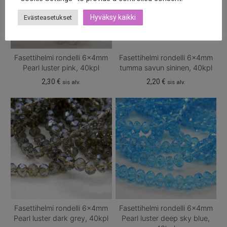
Hyväksy kaikki
Evästeasetukset
Fasettihelmi rondelli 6x4mm
Fasettihelmi rondelli 6x4mm
Pearl luster pink, 40kpl
tumma savun sininen, 40kpl
2,30
€
2,20
€
sis alv.
sis alv.
Fasettihelmi rondelli 6x4mm
Fasettihelmi rondelli 6x4mm
Pearl luster dark grey, 40kpl
Pearl luster deep sky blue,