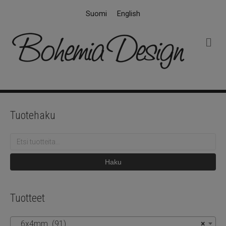
Suomi
English
V
a
l
i
k
k
o
Tuotehaku
Etsi:
Haku
Tuotteet
6x4mm (91)
×