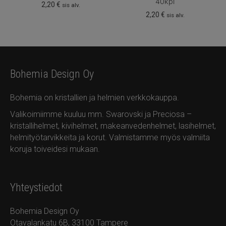
40kpl
2,20
€
sis alv.
2,20
€
sis alv.
Bohemia Design Oy
Bohemia on kristallien ja helmien verkkokauppa.
Valikoimiimme kuuluu mm. Swarovski ja Preciosa –
kristallihelmet, kivihelmet, makeanvedenhelmet, lasihelmet,
helmityötarvikkeita ja korut. Valmistamme myös valmiita
koruja toiveidesi mukaan.
Yhteystiedot
Bohemia Design Oy
Otavalankatu 6B, 33100 Tampere