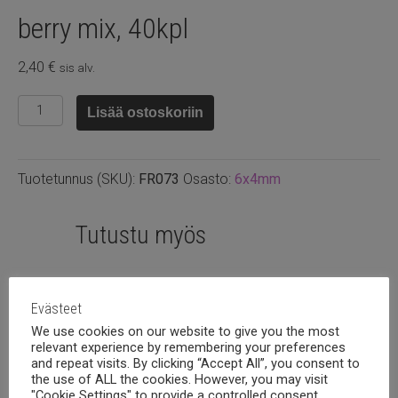
berry mix, 40kpl
2,40
€
sis alv.
Fasettihelmi
Lisää ostoskoriin
rondelli
6x4mm
berry
Tuotetunnus (SKU):
FR073
Osasto:
6x4mm
mix,
40kpl
määrä
Tutustu myös
Evästeet
We use cookies on our website to give you the most
relevant experience by remembering your preferences
and repeat visits. By clicking “Accept All”, you consent to
the use of ALL the cookies. However, you may visit
"Cookie Settings" to provide a controlled consent.