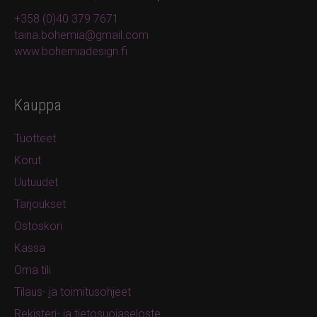
+358 (0)40 379 7671
taina.bohemia@gmail.com
www.bohemiadesign.fi
Kauppa
Tuotteet
Korut
Uutuudet
Tarjoukset
Ostoskori
Kassa
Oma tili
Tilaus- ja toimitusohjeet
Rekisteri- ja tietosuojaseloste